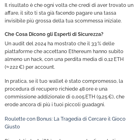
Il risultato è che ogni volta che credi di aver trovato un
affare, il sito ti sta già facendo pagare una tassa
invisibile più grossa della tua scommessa iniziale.
Che Cosa Dicono gli Esperti di Sicurezza?
Un audit del 2024 ha mostrato che il 33 % delle
piattaforme che accettano Ethereum hanno subito
almeno un hack, con una perdita media di 0,12 ETH
(≈ 222 €) per account.
In pratica, se il tuo wallet è stato compromesso, la
procedura di recupero richiede 48 ore e una
commissione addizionale di 0,005 ETH (9,25 €), che
erode ancora di più i tuoi piccoli guadagni.
Roulette con Bonus: La Tragedia di Cercare il Gioco
Giusto