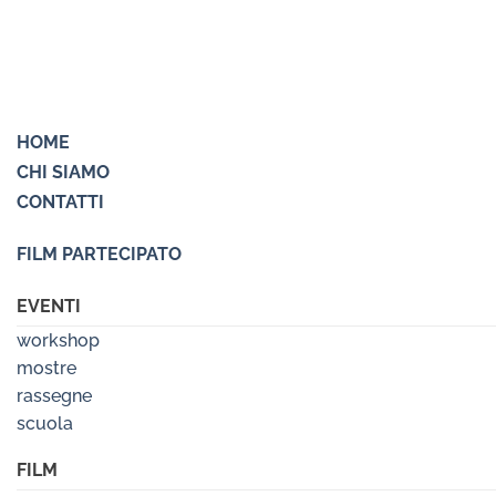
HOME
CHI SIAMO
CONTATTI
FILM PARTECIPATO
EVENTI
workshop
mostre
rassegne
scuola
FILM