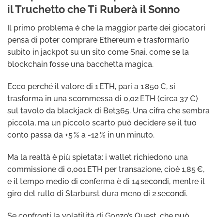
il Truchetto che Ti Ruberà il Sonno
Il primo problema è che la maggior parte dei giocatori
pensa di poter comprare Ethereum e trasformarlo
subito in jackpot su un sito come Snai, come se la
blockchain fosse una bacchetta magica.
Ecco perché il valore di 1 ETH, pari a 1 850 €, si
trasforma in una scommessa di 0,02 ETH (circa 37 €)
sul tavolo da blackjack di Bet365. Una cifra che sembra
piccola, ma un piccolo scarto può decidere se il tuo
conto passa da +5 % a -12 % in un minuto.
Ma la realtà è più spietata: i wallet richiedono una
commissione di 0,001 ETH per transazione, cioè 1,85 €,
e il tempo medio di conferma è di 14 secondi, mentre il
giro del rullo di Starburst dura meno di 2 secondi.
Se confronti la volatilità di Gonzo’s Quest, che può