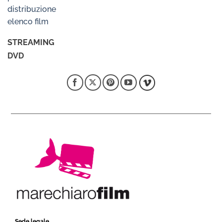
distribuzione
elenco film
STREAMING
DVD
Sede legale