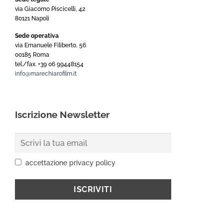
via Giacomo Piscicelli, 42
80121 Napoli
Sede operativa
via Emanuele Filiberto, 56
00185 Roma
tel./fax. +39 06 99448154
info@marechiarofilm.it
Iscrizione Newsletter
accettazione privacy policy