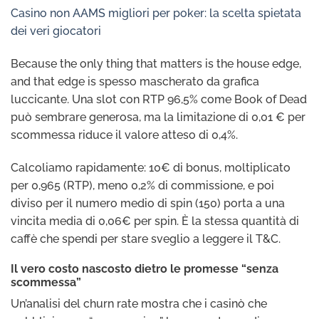
Casino non AAMS migliori per poker: la scelta spietata
dei veri giocatori
Because the only thing that matters is the house edge,
and that edge is spesso mascherato da grafica
luccicante. Una slot con RTP 96,5% come Book of Dead
può sembrare generosa, ma la limitazione di 0,01 € per
scommessa riduce il valore atteso di 0,4%.
Calcoliamo rapidamente: 10€ di bonus, moltiplicato
per 0,965 (RTP), meno 0,2% di commissione, e poi
diviso per il numero medio di spin (150) porta a una
vincita media di 0,06€ per spin. È la stessa quantità di
caffè che spendi per stare sveglio a leggere il T&C.
Il vero costo nascosto dietro le promesse “senza
scommessa”
Un’analisi del churn rate mostra che i casinò che