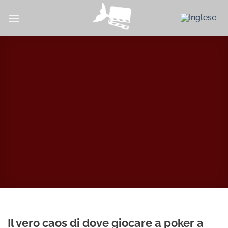
Salta
ai
contenuti
Il vero caos di dove giocare a poker a