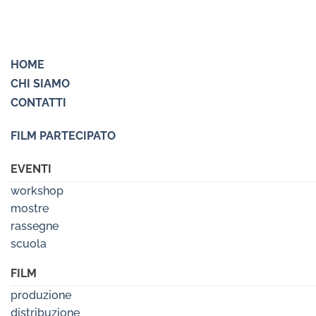
HOME
CHI SIAMO
CONTATTI
FILM PARTECIPATO
EVENTI
workshop
mostre
rassegne
scuola
FILM
produzione
distribuzione