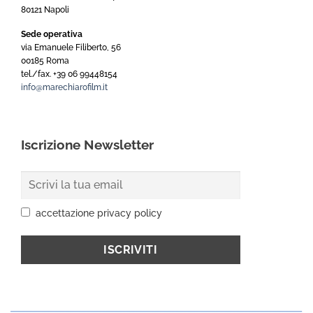
80121 Napoli
Sede operativa
via Emanuele Filiberto, 56
00185 Roma
tel./fax. +39 06 99448154
info@marechiarofilm.it
Iscrizione Newsletter
accettazione privacy policy