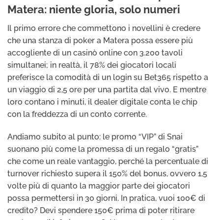
Matera: niente gloria, solo numeri
Il primo errore che commettono i novellini è credere
che una stanza di poker a Matera possa essere più
accogliente di un casinò online con 3.200 tavoli
simultanei; in realtà, il 78% dei giocatori locali
preferisce la comodità di un login su Bet365 rispetto a
un viaggio di 2,5 ore per una partita dal vivo. E mentre
loro contano i minuti, il dealer digitale conta le chip
con la freddezza di un conto corrente.
Andiamo subito al punto: le promo “VIP” di Snai
suonano più come la promessa di un regalo “gratis”
che come un reale vantaggio, perché la percentuale di
turnover richiesto supera il 150% del bonus, ovvero 1,5
volte più di quanto la maggior parte dei giocatori
possa permettersi in 30 giorni. In pratica, vuoi 100€ di
credito? Devi spendere 150€ prima di poter ritirare