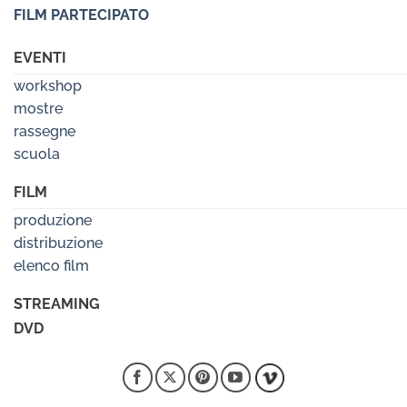
FILM PARTECIPATO
EVENTI
workshop
mostre
rassegne
scuola
FILM
produzione
distribuzione
elenco film
STREAMING
DVD