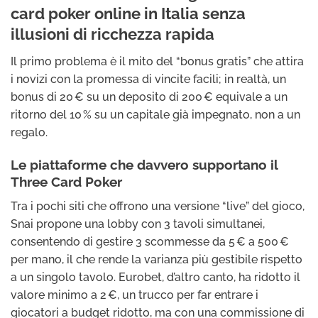
card poker online in Italia senza
illusioni di ricchezza rapida
Il primo problema è il mito del “bonus gratis” che attira
i novizi con la promessa di vincite facili; in realtà, un
bonus di 20 € su un deposito di 200 € equivale a un
ritorno del 10 % su un capitale già impegnato, non a un
regalo.
Le piattaforme che davvero supportano il
Three Card Poker
Tra i pochi siti che offrono una versione “live” del gioco,
Snai propone una lobby con 3 tavoli simultanei,
consentendo di gestire 3 scommesse da 5 € a 500 €
per mano, il che rende la varianza più gestibile rispetto
a un singolo tavolo. Eurobet, d’altro canto, ha ridotto il
valore minimo a 2 €, un trucco per far entrare i
giocatori a budget ridotto, ma con una commissione di