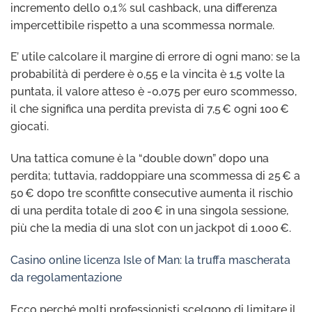
incremento dello 0,1 % sul cashback, una differenza
impercettibile rispetto a una scommessa normale.
E’ utile calcolare il margine di errore di ogni mano: se la
probabilità di perdere è 0,55 e la vincita è 1,5 volte la
puntata, il valore atteso è -0,075 per euro scommesso,
il che significa una perdita prevista di 7,5 € ogni 100 €
giocati.
Una tattica comune è la “double down” dopo una
perdita; tuttavia, raddoppiare una scommessa di 25 € a
50 € dopo tre sconfitte consecutive aumenta il rischio
di una perdita totale di 200 € in una singola sessione,
più che la media di una slot con un jackpot di 1.000 €.
Casino online licenza Isle of Man: la truffa mascherata
da regolamentazione
Ecco perché molti professionisti scelgono di limitare il