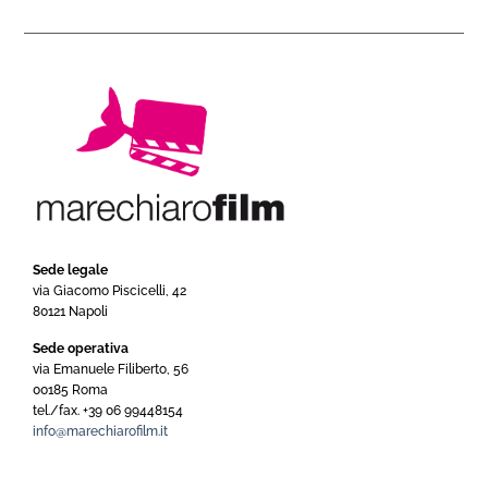
Sede legale
via Giacomo Piscicelli, 42
80121 Napoli
Sede operativa
via Emanuele Filiberto, 56
00185 Roma
tel./fax. +39 06 99448154
info@marechiarofilm.it