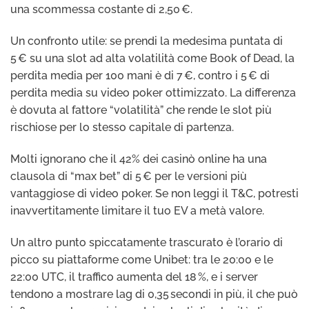
una scommessa costante di 2,50 €.
Un confronto utile: se prendi la medesima puntata di
5 € su una slot ad alta volatilità come Book of Dead, la
perdita media per 100 mani è di 7 €, contro i 5 € di
perdita media su video poker ottimizzato. La differenza
è dovuta al fattore “volatilità” che rende le slot più
rischiose per lo stesso capitale di partenza.
Molti ignorano che il 42% dei casinò online ha una
clausola di “max bet” di 5 € per le versioni più
vantaggiose di video poker. Se non leggi il T&C, potresti
inavvertitamente limitare il tuo EV a metà valore.
Un altro punto spiccatamente trascurato è l’orario di
picco su piattaforme come Unibet: tra le 20:00 e le
22:00 UTC, il traffico aumenta del 18 %, e i server
tendono a mostrare lag di 0,35 secondi in più, il che può