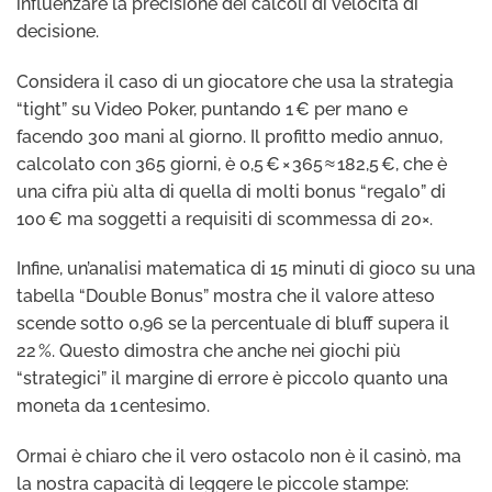
influenzare la precisione dei calcoli di velocità di
decisione.
Considera il caso di un giocatore che usa la strategia
“tight” su Video Poker, puntando 1 € per mano e
facendo 300 mani al giorno. Il profitto medio annuo,
calcolato con 365 giorni, è 0,5 € × 365 ≈ 182,5 €, che è
una cifra più alta di quella di molti bonus “regalo” di
100 € ma soggetti a requisiti di scommessa di 20×.
Infine, un’analisi matematica di 15 minuti di gioco su una
tabella “Double Bonus” mostra che il valore atteso
scende sotto 0,96 se la percentuale di bluff supera il
22 %. Questo dimostra che anche nei giochi più
“strategici” il margine di errore è piccolo quanto una
moneta da 1 centesimo.
Ormai è chiaro che il vero ostacolo non è il casinò, ma
la nostra capacità di leggere le piccole stampe: