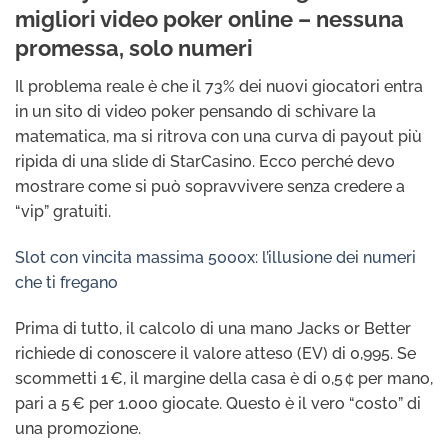
migliori video poker online – nessuna
promessa, solo numeri
Il problema reale è che il 73% dei nuovi giocatori entra
in un sito di video poker pensando di schivare la
matematica, ma si ritrova con una curva di payout più
ripida di una slide di StarCasino. Ecco perché devo
mostrare come si può sopravvivere senza credere a
“vip” gratuiti.
Slot con vincita massima 5000x: l’illusione dei numeri
che ti fregano
Prima di tutto, il calcolo di una mano Jacks or Better
richiede di conoscere il valore atteso (EV) di 0,995. Se
scommetti 1 €, il margine della casa è di 0,5 ¢ per mano,
pari a 5 € per 1.000 giocate. Questo è il vero “costo” di
una promozione.