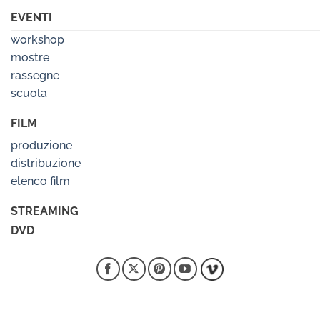
EVENTI
workshop
mostre
rassegne
scuola
FILM
produzione
distribuzione
elenco film
STREAMING
DVD