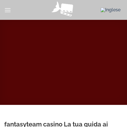
Salta
ai
contenuti
fantasyteam casino La tua guida ai