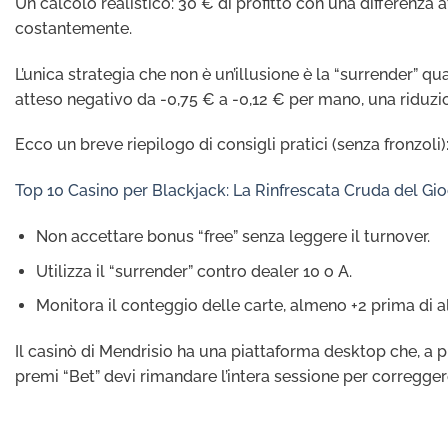
Un calcolo realistico: 30 € di profitto con una differenza 
costantemente.
L’unica strategia che non è un’illusione è la “surrender” q
atteso negativo da -0,75 € a -0,12 € per mano, una riduzio
Ecco un breve riepilogo di consigli pratici (senza fronzoli)
Top 10 Casino per Blackjack: La Rinfrescata Cruda del Gi
Non accettare bonus “free” senza leggere il turnover.
Utilizza il “surrender” contro dealer 10 o A.
Monitora il conteggio delle carte, almeno +2 prima di a
Il casinò di Mendrisio ha una piattaforma desktop che, a p
premi “Bet” devi rimandare l’intera sessione per correggere 