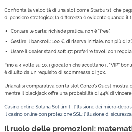
Confronta la velocità di una slot come Starburst, che pag
di pensiero strategico; la differenza è evidente quando il
Contare le carte: richiede pratica, non è “free”.
Gestire il bankroll: 100 € di riserva iniziale, non più di
Usare il dealer stand soft 17: preferire tavoli con regola 
Fino a 4 volte su 10, i giocatori che accettano il “VIP” bonu
è diluito da un requisito di scommessa di 30x.
Un’analisi comparativa con la slot Gonzo’s Quest mostra che
mentre il blackjack offre una probabilità di 44% di vince
Casino online Solana Sol limiti: l’illusione dei micro‑depo
Il casino online con protezione SSL: l’illusione di sicurez
Il ruolo delle promozioni: matema