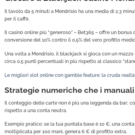
Il tavolo da 5 minuti a Mendrisio ha una media di 2,3 minut
per il caffè.
Il casinò online più “generoso” – Bet365 – offre un bonus 
conversione del 10% contro il 0,5% del vero profitto medio
Una volta a Mendrisio, il blackjack si gioca con un mazzo d
circa 0,5 punti percentuali in più rispetto al classico “stand
Le migliori slot online con gamble feature: la cruda real
Strategie numeriche che i manuali
Il conteggio delle carte non è più una leggenda da bar; co
rispetto a una conta neutra.
Esempio pratico: se la tua puntata base è 10 €, una conta 
moltiplicata per 100 mani, genera 6 € di profitto extra.