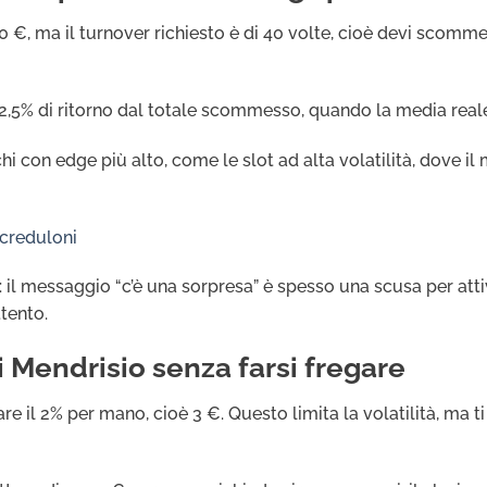
 €, ma il turnover richiesto è di 40 volte, cioè devi scomm
l 2,5% di ritorno dal totale scommesso, quando la media reale 
hi con edge più alto, come le slot ad alta volatilità, dove il
 creduloni
co: il messaggio “c’è una sorpresa” è spesso una scusa per at
ttento.
 Mendrisio senza farsi fregare
are il 2% per mano, cioè 3 €. Questo limita la volatilità, ma 