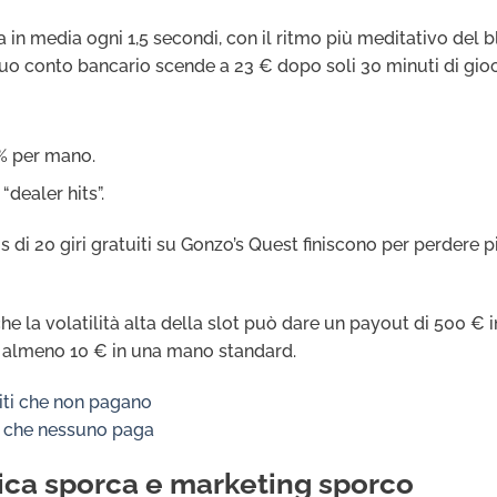
a in media ogni 1,5 secondi, con il ritmo più meditativo del
 tuo conto bancario scende a 23 € dopo soli 30 minuti di gio
 2% per mano.
“dealer hits”.
s di 20 giri gratuiti su Gonzo’s Quest finiscono per perdere pi
 la volatilità alta della slot può dare un payout di 500 € in 
re almeno 10 € in una mano standard.
siti che non pagano
za che nessuno paga
tica sporca e marketing sporco