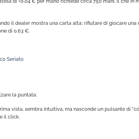
attesa di +0,04 € per mano richiede circa 750 mani, il che in 
uando il dealer mostra una carta alta; rifiutare di giocare un
ne di 0,63 €.
:
oco Seriato
lzare la puntata.
rima vista, sembra intuitiva, ma nasconde un pulsante di “con
il click.