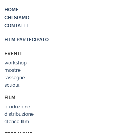
HOME
CHI SIAMO
CONTATTI
FILM PARTECIPATO
EVENTI
workshop
mostre
rassegne
scuola
FILM
produzione
distribuzione
elenco film