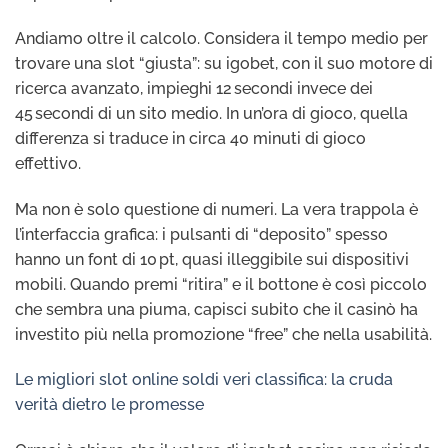
Andiamo oltre il calcolo. Considera il tempo medio per
trovare una slot “giusta”: su igobet, con il suo motore di
ricerca avanzato, impieghi 12 secondi invece dei
45 secondi di un sito medio. In un’ora di gioco, quella
differenza si traduce in circa 40 minuti di gioco
effettivo.
Ma non è solo questione di numeri. La vera trappola è
l’interfaccia grafica: i pulsanti di “deposito” spesso
hanno un font di 10 pt, quasi illeggibile sui dispositivi
mobili. Quando premi “ritira” e il bottone è così piccolo
che sembra una piuma, capisci subito che il casinò ha
investito più nella promozione “free” che nella usabilità.
Le migliori slot online soldi veri classifica: la cruda
verità dietro le promesse