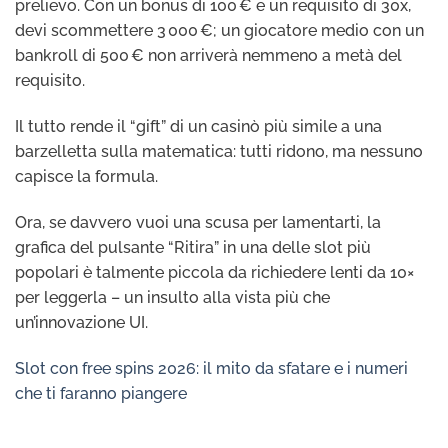
prelievo. Con un bonus di 100 € e un requisito di 30x,
devi scommettere 3 000 €; un giocatore medio con un
bankroll di 500 € non arriverà nemmeno a metà del
requisito.
Il tutto rende il “gift” di un casinò più simile a una
barzelletta sulla matematica: tutti ridono, ma nessuno
capisce la formula.
Ora, se davvero vuoi una scusa per lamentarti, la
grafica del pulsante “Ritira” in una delle slot più
popolari è talmente piccola da richiedere lenti da 10×
per leggerla – un insulto alla vista più che
un’innovazione UI.
Slot con free spins 2026: il mito da sfatare e i numeri
che ti faranno piangere