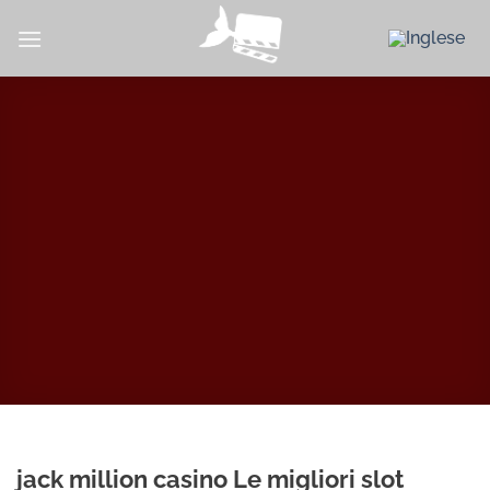
Salta
ai
contenuti
jack million casino Le migliori slot