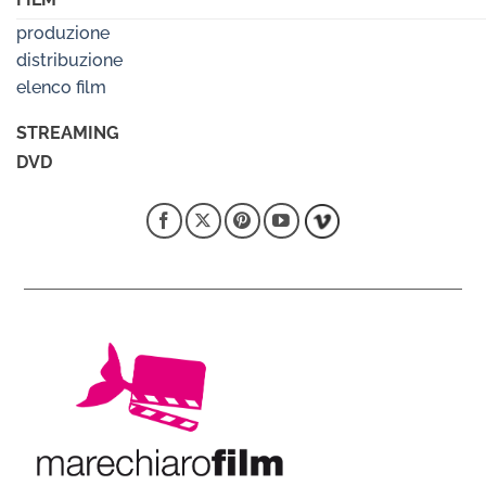
produzione
distribuzione
elenco film
STREAMING
DVD