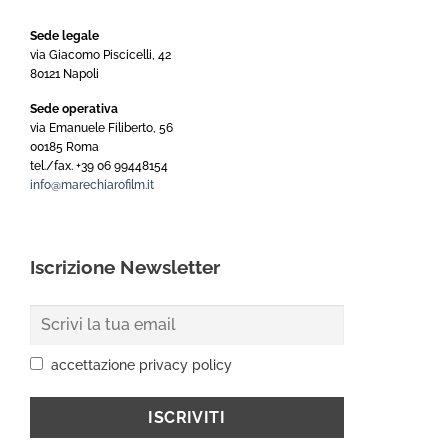
Sede legale
via Giacomo Piscicelli, 42
80121 Napoli
Sede operativa
via Emanuele Filiberto, 56
00185 Roma
tel./fax. +39 06 99448154
info@marechiarofilm.it
Iscrizione Newsletter
accettazione privacy policy