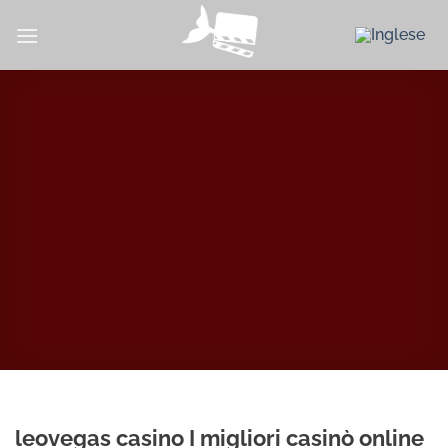
Salta
ai
contenuti
leovegas casino I migliori casinò online