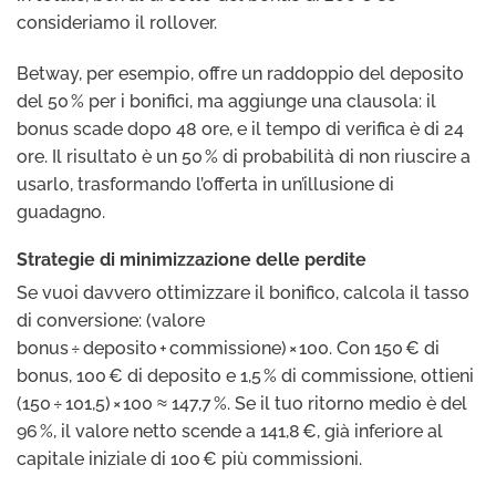
consideriamo il rollover.
Betway, per esempio, offre un raddoppio del deposito
del 50 % per i bonifici, ma aggiunge una clausola: il
bonus scade dopo 48 ore, e il tempo di verifica è di 24
ore. Il risultato è un 50 % di probabilità di non riuscire a
usarlo, trasformando l’offerta in un’illusione di
guadagno.
Strategie di minimizzazione delle perdite
Se vuoi davvero ottimizzare il bonifico, calcola il tasso
di conversione: (valore
bonus ÷ deposito + commissione) × 100. Con 150 € di
bonus, 100 € di deposito e 1,5 % di commissione, ottieni
(150 ÷ 101,5) × 100 ≈ 147,7 %. Se il tuo ritorno medio è del
96 %, il valore netto scende a 141,8 €, già inferiore al
capitale iniziale di 100 € più commissioni.