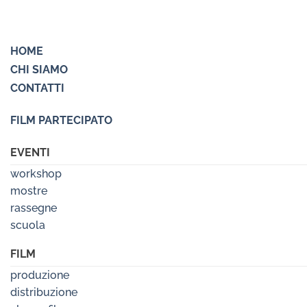
HOME
CHI SIAMO
CONTATTI
FILM PARTECIPATO
EVENTI
workshop
mostre
rassegne
scuola
FILM
produzione
distribuzione