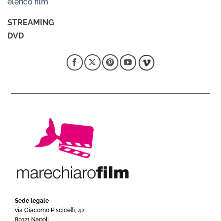
elenco film
STREAMING
DVD
Sede legale
via Giacomo Piscicelli, 42
80121 Napoli