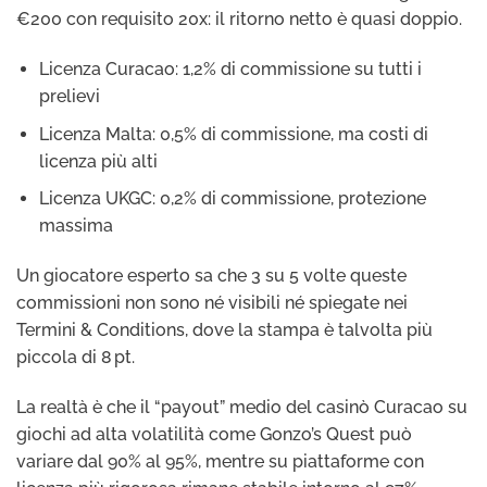
€200 con requisito 20x: il ritorno netto è quasi doppio.
Licenza Curacao: 1,2% di commissione su tutti i
prelievi
Licenza Malta: 0,5% di commissione, ma costi di
licenza più alti
Licenza UKGC: 0,2% di commissione, protezione
massima
Un giocatore esperto sa che 3 su 5 volte queste
commissioni non sono né visibili né spiegate nei
Termini & Conditions, dove la stampa è talvolta più
piccola di 8 pt.
La realtà è che il “payout” medio del casinò Curacao su
giochi ad alta volatilità come Gonzo’s Quest può
variare dal 90% al 95%, mentre su piattaforme con