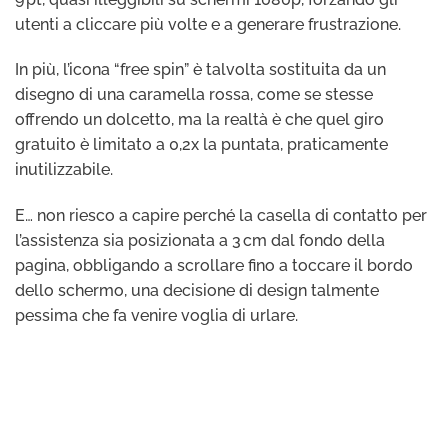
utenti a cliccare più volte e a generare frustrazione.
In più, l’icona “free spin” è talvolta sostituita da un
disegno di una caramella rossa, come se stesse
offrendo un dolcetto, ma la realtà è che quel giro
gratuito è limitato a 0,2x la puntata, praticamente
inutilizzabile.
E… non riesco a capire perché la casella di contatto per
l’assistenza sia posizionata a 3 cm dal fondo della
pagina, obbligando a scrollare fino a toccare il bordo
dello schermo, una decisione di design talmente
pessima che fa venire voglia di urlare.