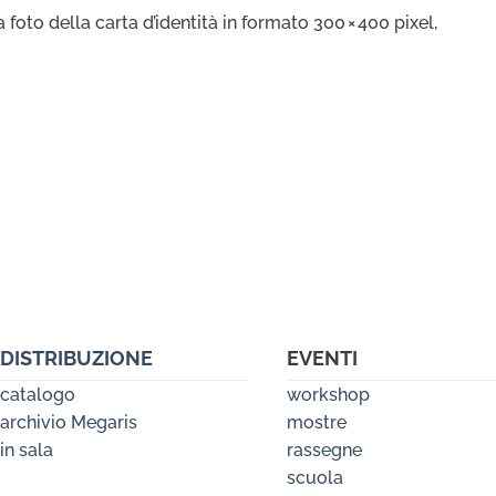
foto della carta d’identità in formato 300 × 400 pixel,
DISTRIBUZIONE
EVENTI
catalogo
workshop
archivio Megaris
mostre
in sala
rassegne
scuola