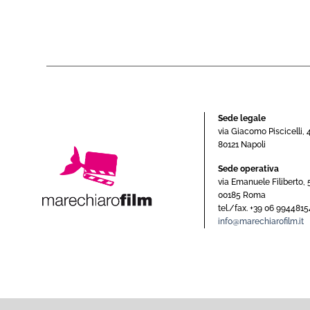
Sede legale
via Giacomo Piscicelli, 
80121 Napoli
Sede operativa
via Emanuele Filiberto, 
00185 Roma
tel./fax. +39 06 9944815
info@marechiarofilm.it