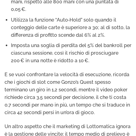
mani, rispetto alle 800 mani con una puntata di
0,05 €.
Utilizza la funzione “Auto‑Hold” solo quando il
conteggio delle carte è superiore a 30; al di sotto, la
differenza di profitto scende dal 6% al 2%.
Imposta una soglia di perdita del 5% del bankroll per
ciascuna sessione, così il rischio di prosciugare
200 € in una notte è ridotto a 10 €.
E se vuoi confrontare la velocità di esecuzione, ricorda
che i giochi di slot come Gonzo’s Quest spesso
terminano un giro in 1,2 secondi, mentre il video poker
richiede circa 3,5 secondi per decisione, il che ti costa
0,7 secondi per mano in più, un tempo che si traduce in
circa 42 secondi persi in un’ora di gioco.
Un altro aspetto che il marketing di Lottomatica ignora
è la gestione delle vincite: il tempo medio di prelievo è