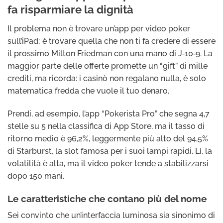
fa risparmiare la dignità
Il problema non è trovare un’app per video poker
sull’iPad; è trovare quella che non ti fa credere di essere
il prossimo Milton Friedman con una mano di J‑10‑9. La
maggior parte delle offerte promette un “gift” di mille
crediti, ma ricorda: i casinò non regalano nulla, è solo
matematica fredda che vuole il tuo denaro.
Prendi, ad esempio, l’app “Pokerista Pro” che segna 4,7
stelle su 5 nella classifica di App Store, ma il tasso di
ritorno medio è 96,2%, leggermente più alto del 94,5%
di Starburst, la slot famosa per i suoi lampi rapidi. Lì, la
volatilità è alta, ma il video poker tende a stabilizzarsi
dopo 150 mani.
Le caratteristiche che contano più del nome
Sei convinto che un’interfaccia luminosa sia sinonimo di