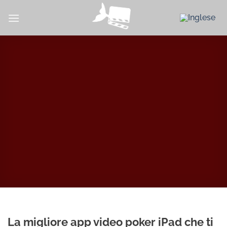
Salta
ai
contenuti
La migliore app video poker iPad che ti