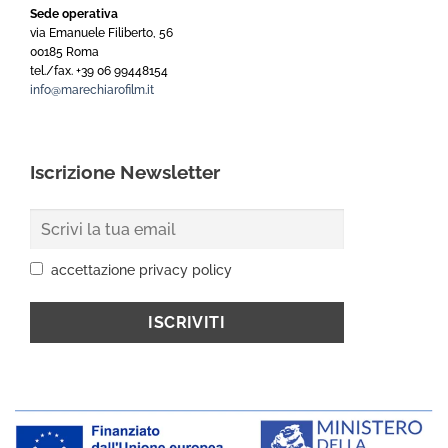
Sede operativa
via Emanuele Filiberto, 56
00185 Roma
tel./fax. +39 06 99448154
info@marechiarofilm.it
Iscrizione Newsletter
accettazione privacy policy