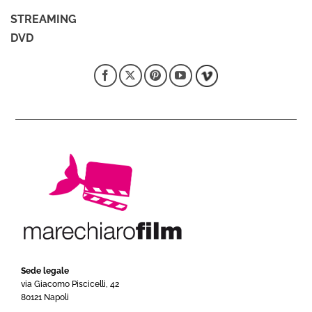
STREAMING
DVD
Sede legale
via Giacomo Piscicelli, 42
80121 Napoli