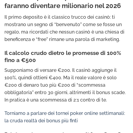
faranno diventare milionario nel 2026
Il primo deposito è il classico trucco dei casinò: ti
mostrano un segno di “benvenuto” come se fosse un
regalo, ma ricordati che nessun casinò è una chiesa di
beneficenza e “free” rimane una parola di marketing.
Il calcolo crudo dietro le promesse di 100%
fino a €500
Supponiamo di versare €200. Il casinò aggiunge il
100%, quindi ottieni €400. Ma il reale valore è solo
€200 di denaro tuo più €200 di “scommessa
obbligatoria” entro 30 giorni, altrimenti il bonus scade.
In pratica è una scommessa di 2:1 contro di te.
Torniamo a parlare dei tornei poker online settimanali:
la cruda realtà dei bonus più finti