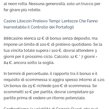
al neon rotta. Nessuna generosità, solo un trucco per
far girare più rotelle.
Casino Litecoin Prelievo Tempi: Lentezze Che Fanno
Inarrestabile il Controllo dei Portafogli
888casino elenca 12 € di bonus senza deposito, ma
impone un limite di 100 € di prelievo quotidiano. Se la
tua vincita totale supera i 100 €, dovrai attendere 3
giorni per il prossimo ciclo. Calcolo: 12 € * 7 giorni =
84 €, ancora sotto la soglia.
In termini di percentuale, il rapporto tra il bonus e il
requisito di scommessa si aggira spesso intorno al 1:20.
Un bonus da 25 € richiede 500 € di scommessa. Se
scommetti 10 € per partita, dovrai completare 50
partite prima di vedere un ritorno potenziale.