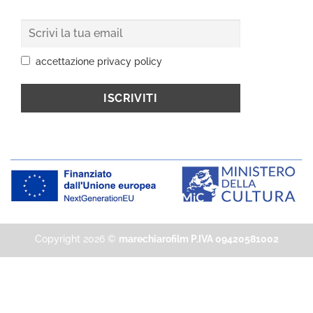
accettazione privacy policy
Copyright 2026 ©
marechiarofilm P.IVA 09420581002