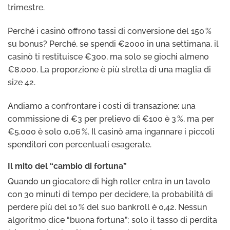
trimestre.
Perché i casinò offrono tassi di conversione del 150 %
su bonus? Perché, se spendi €2000 in una settimana, il
casinò ti restituisce €300, ma solo se giochi almeno
€8.000. La proporzione è più stretta di una maglia di
size 42.
Andiamo a confrontare i costi di transazione: una
commissione di €3 per prelievo di €100 è 3 %, ma per
€5.000 è solo 0,06 %. Il casinò ama ingannare i piccoli
spenditori con percentuali esagerate.
Il mito del “cambio di fortuna”
Quando un giocatore di high roller entra in un tavolo
con 30 minuti di tempo per decidere, la probabilità di
perdere più del 10 % del suo bankroll è 0,42. Nessun
algoritmo dice “buona fortuna”; solo il tasso di perdita