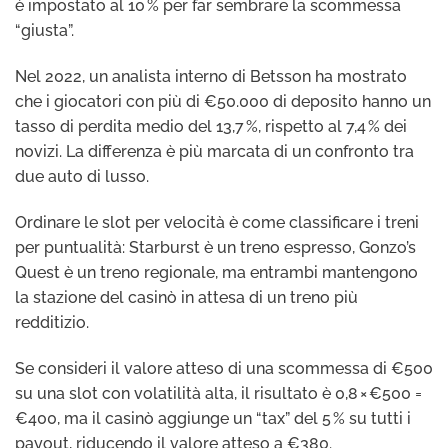
è impostato al 10 % per far sembrare la scommessa
“giusta”.
Nel 2022, un analista interno di Betsson ha mostrato
che i giocatori con più di €50.000 di deposito hanno un
tasso di perdita medio del 13,7 %, rispetto al 7,4 % dei
novizi. La differenza è più marcata di un confronto tra
due auto di lusso.
Ordinare le slot per velocità è come classificare i treni
per puntualità: Starburst è un treno espresso, Gonzo’s
Quest è un treno regionale, ma entrambi mantengono
la stazione del casinò in attesa di un treno più
redditizio.
Se consideri il valore atteso di una scommessa di €500
su una slot con volatilità alta, il risultato è 0,8 × €500 =
€400, ma il casinò aggiunge un “tax” del 5 % su tutti i
payout, riducendo il valore atteso a €380.