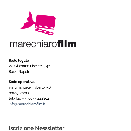
Sede legale
via Giacomo Piscicelli, 42
80121 Napoli
Sede operativa
via Emanuele Filiberto, 56
00185 Roma
tel./fax. +39 06 99448154
info@marechiarofilm.it
Iscrizione Newsletter