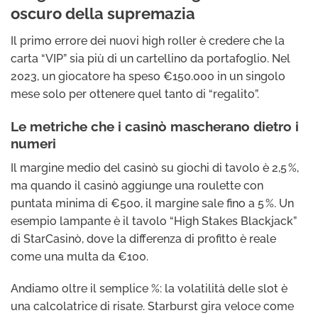
oscuro della supremazia
Il primo errore dei nuovi high roller è credere che la
carta “VIP” sia più di un cartellino da portafoglio. Nel
2023, un giocatore ha speso €150.000 in un singolo
mese solo per ottenere quel tanto di “regalito”.
Le metriche che i casinò mascherano dietro i
numeri
Il margine medio del casinò su giochi di tavolo è 2,5 %,
ma quando il casinò aggiunge una roulette con
puntata minima di €500, il margine sale fino a 5 %. Un
esempio lampante è il tavolo “High Stakes Blackjack”
di StarCasinò, dove la differenza di profitto è reale
come una multa da €100.
Andiamo oltre il semplice %: la volatilità delle slot è
una calcolatrice di risate. Starburst gira veloce come