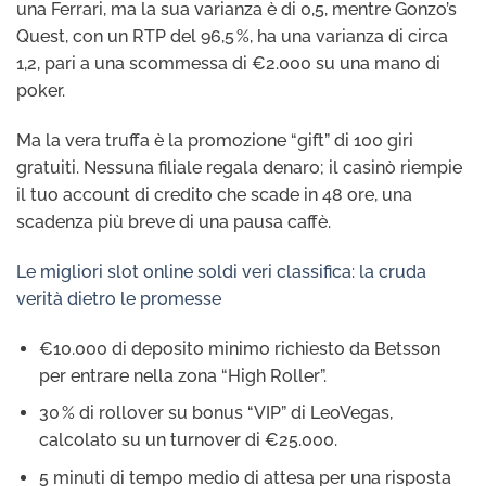
una Ferrari, ma la sua varianza è di 0,5, mentre Gonzo’s
Quest, con un RTP del 96,5 %, ha una varianza di circa
1,2, pari a una scommessa di €2.000 su una mano di
poker.
Ma la vera truffa è la promozione “gift” di 100 giri
gratuiti. Nessuna filiale regala denaro; il casinò riempie
il tuo account di credito che scade in 48 ore, una
scadenza più breve di una pausa caffè.
Le migliori slot online soldi veri classifica: la cruda
verità dietro le promesse
€10.000 di deposito minimo richiesto da Betsson
per entrare nella zona “High Roller”.
30 % di rollover su bonus “VIP” di LeoVegas,
calcolato su un turnover di €25.000.
5 minuti di tempo medio di attesa per una risposta