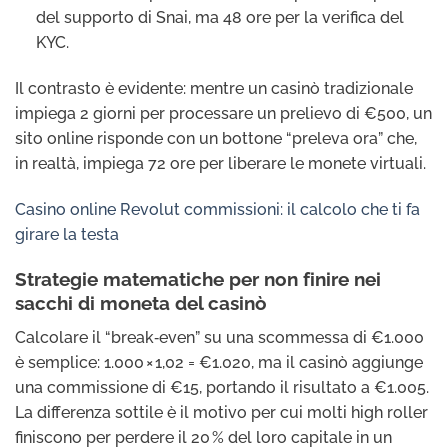
del supporto di Snai, ma 48 ore per la verifica del
KYC.
Il contrasto è evidente: mentre un casinò tradizionale
impiega 2 giorni per processare un prelievo di €500, un
sito online risponde con un bottone “preleva ora” che,
in realtà, impiega 72 ore per liberare le monete virtuali.
Casino online Revolut commissioni: il calcolo che ti fa
girare la testa
Strategie matematiche per non finire nei
sacchi di moneta del casinò
Calcolare il “break‑even” su una scommessa di €1.000
è semplice: 1.000 × 1,02 = €1.020, ma il casinò aggiunge
una commissione di €15, portando il risultato a €1.005.
La differenza sottile è il motivo per cui molti high roller
finiscono per perdere il 20 % del loro capitale in un