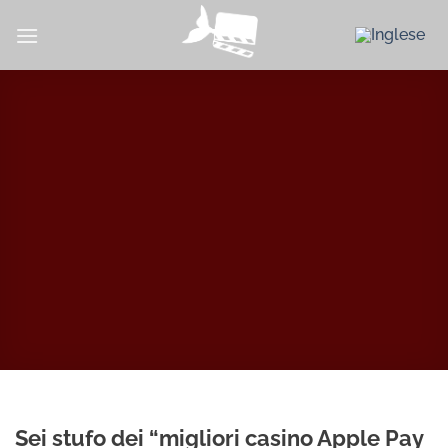
Salta
ai
contenuti
Sei stufo dei “migliori casino Apple Pay