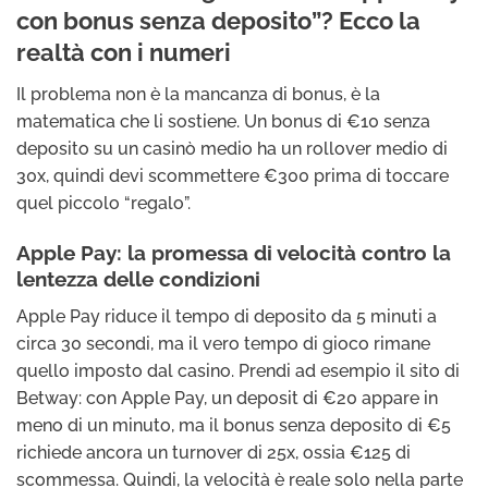
con bonus senza deposito”? Ecco la
realtà con i numeri
Il problema non è la mancanza di bonus, è la
matematica che li sostiene. Un bonus di €10 senza
deposito su un casinò medio ha un rollover medio di
30x, quindi devi scommettere €300 prima di toccare
quel piccolo “regalo”.
Apple Pay: la promessa di velocità contro la
lentezza delle condizioni
Apple Pay riduce il tempo di deposito da 5 minuti a
circa 30 secondi, ma il vero tempo di gioco rimane
quello imposto dal casino. Prendi ad esempio il sito di
Betway: con Apple Pay, un deposit di €20 appare in
meno di un minuto, ma il bonus senza deposito di €5
richiede ancora un turnover di 25x, ossia €125 di
scommessa. Quindi, la velocità è reale solo nella parte