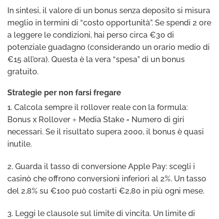
In sintesi, il valore di un bonus senza deposito si misura
meglio in termini di “costo opportunità”. Se spendi 2 ore
a leggere le condizioni, hai perso circa €30 di
potenziale guadagno (considerando un orario medio di
€15 all’ora). Questa è la vera “spesa” di un bonus
gratuito.
Strategie per non farsi fregare
1. Calcola sempre il rollover reale con la formula:
Bonus x Rollover ÷ Media Stake = Numero di giri
necessari. Se il risultato supera 2000, il bonus è quasi
inutile.
2. Guarda il tasso di conversione Apple Pay: scegli i
casinò che offrono conversioni inferiori al 2%. Un tasso
del 2,8% su €100 può costarti €2,80 in più ogni mese.
3. Leggi le clausole sul limite di vincita. Un limite di