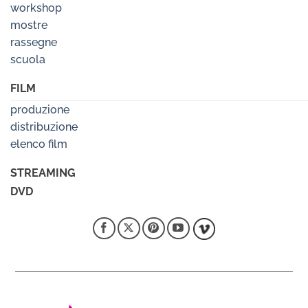
workshop
mostre
rassegne
scuola
FILM
produzione
distribuzione
elenco film
STREAMING
DVD