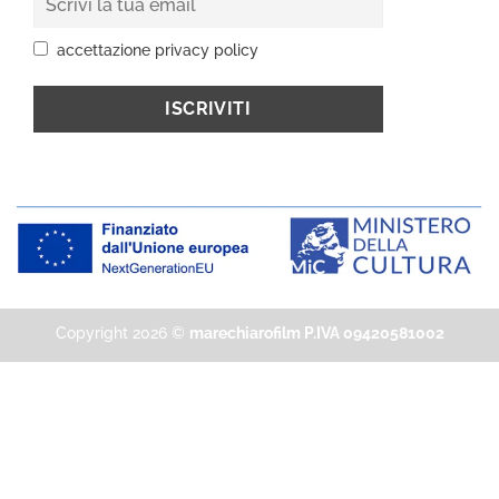
accettazione privacy policy
Copyright 2026 ©
marechiarofilm P.IVA 09420581002