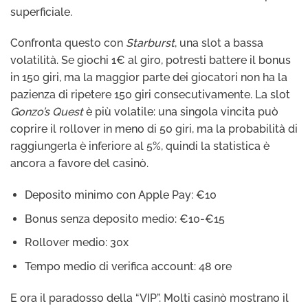
superficiale.
Confronta questo con
Starburst
, una slot a bassa
volatilità. Se giochi 1€ al giro, potresti battere il bonus
in 150 giri, ma la maggior parte dei giocatori non ha la
pazienza di ripetere 150 giri consecutivamente. La slot
Gonzo’s Quest
è più volatile: una singola vincita può
coprire il rollover in meno di 50 giri, ma la probabilità di
raggiungerla è inferiore al 5%, quindi la statistica è
ancora a favore del casinò.
Deposito minimo con Apple Pay: €10
Bonus senza deposito medio: €10-€15
Rollover medio: 30x
Tempo medio di verifica account: 48 ore
E ora il paradosso della “VIP”. Molti casinò mostrano il