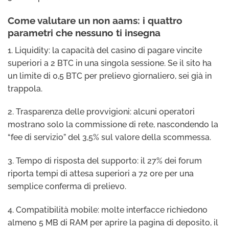
Come valutare un non aams: i quattro
parametri che nessuno ti insegna
1. Liquidity: la capacità del casino di pagare vincite
superiori a 2 BTC in una singola sessione. Se il sito ha
un limite di 0,5 BTC per prelievo giornaliero, sei già in
trappola.
2. Trasparenza delle provvigioni: alcuni operatori
mostrano solo la commissione di rete, nascondendo la
“fee di servizio” del 3,5% sul valore della scommessa.
3. Tempo di risposta del supporto: il 27% dei forum
riporta tempi di attesa superiori a 72 ore per una
semplice conferma di prelievo.
4. Compatibilità mobile: molte interfacce richiedono
almeno 5 MB di RAM per aprire la pagina di deposito, il