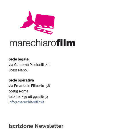
Sede legale
via Giacomo Piscicelli, 42
80121 Napoli
Sede operativa
via Emanuele Filiberto, 56
00185 Roma
tel./fax. +39 06 99448154
info@marechiarofilm.it
Iscrizione Newsletter