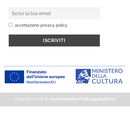
accettazione privacy policy
Copyright 2026 ©
marechiarofilm P.IVA 09420581002