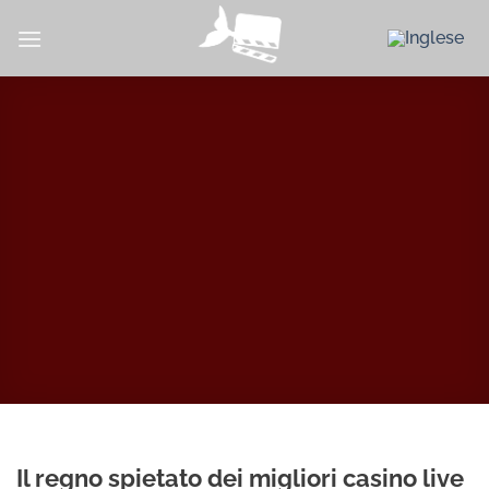
Salta
ai
contenuti
Il regno spietato dei migliori casino live