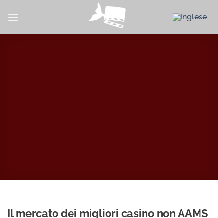
Salta
ai
contenuti
Il mercato dei migliori casino non AAMS