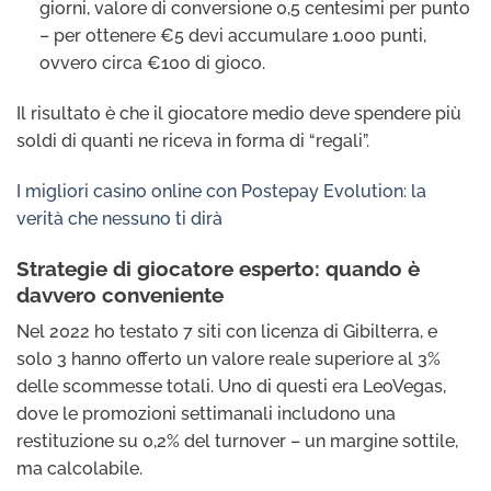
giorni, valore di conversione 0,5 centesimi per punto
– per ottenere €5 devi accumulare 1.000 punti,
ovvero circa €100 di gioco.
Il risultato è che il giocatore medio deve spendere più
soldi di quanti ne riceva in forma di “regali”.
I migliori casino online con Postepay Evolution: la
verità che nessuno ti dirà
Strategie di giocatore esperto: quando è
davvero conveniente
Nel 2022 ho testato 7 siti con licenza di Gibilterra, e
solo 3 hanno offerto un valore reale superiore al 3%
delle scommesse totali. Uno di questi era LeoVegas,
dove le promozioni settimanali includono una
restituzione su 0,2% del turnover – un margine sottile,
ma calcolabile.