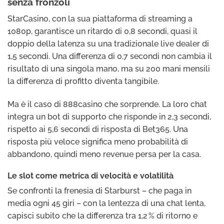
senza fronzoli
StarCasino, con la sua piattaforma di streaming a
1080p, garantisce un ritardo di 0,8 secondi, quasi il
doppio della latenza su una tradizionale live dealer di
1,5 secondi. Una differenza di 0,7 secondi non cambia il
risultato di una singola mano, ma su 200 mani mensili
la differenza di profitto diventa tangibile.
Ma è il caso di 888casino che sorprende. La loro chat
integra un bot di supporto che risponde in 2,3 secondi,
rispetto ai 5,6 secondi di risposta di Bet365. Una
risposta più veloce significa meno probabilità di
abbandono, quindi meno revenue persa per la casa.
Le slot come metrica di velocità e volatilità
Se confronti la frenesia di Starburst – che paga in
media ogni 45 giri – con la lentezza di una chat lenta,
capisci subito che la differenza tra 1,2 % di ritorno e