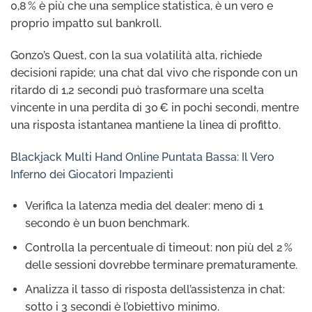
0,8 % è più che una semplice statistica, è un vero e
proprio impatto sul bankroll.
Gonzo’s Quest, con la sua volatilità alta, richiede
decisioni rapide; una chat dal vivo che risponde con un
ritardo di 1,2 secondi può trasformare una scelta
vincente in una perdita di 30 € in pochi secondi, mentre
una risposta istantanea mantiene la linea di profitto.
Blackjack Multi Hand Online Puntata Bassa: Il Vero
Inferno dei Giocatori Impazienti
Verifica la latenza media del dealer: meno di 1
secondo è un buon benchmark.
Controlla la percentuale di timeout: non più del 2 %
delle sessioni dovrebbe terminare prematuramente.
Analizza il tasso di risposta dell’assistenza in chat:
sotto i 3 secondi è l’obiettivo minimo.