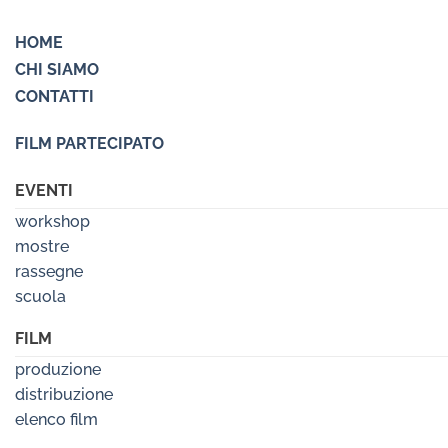
HOME
CHI SIAMO
CONTATTI
FILM PARTECIPATO
EVENTI
workshop
mostre
rassegne
scuola
FILM
produzione
distribuzione
elenco film