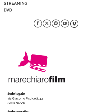
STREAMING
DVD
Sede legale
via Giacomo Piscicelli, 42
80121 Napoli
Sede operativa