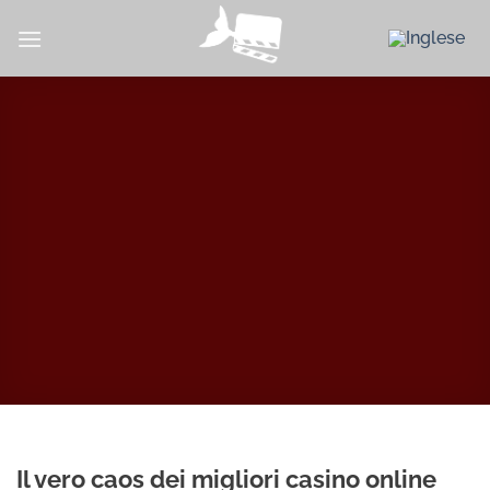
Salta
ai
contenuti
Il vero caos dei migliori casino online