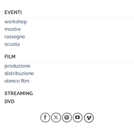
EVENTI
workshop
mostre
rassegne
scuola
FILM
produzione
distribuzione
elenco film
STREAMING
DVD