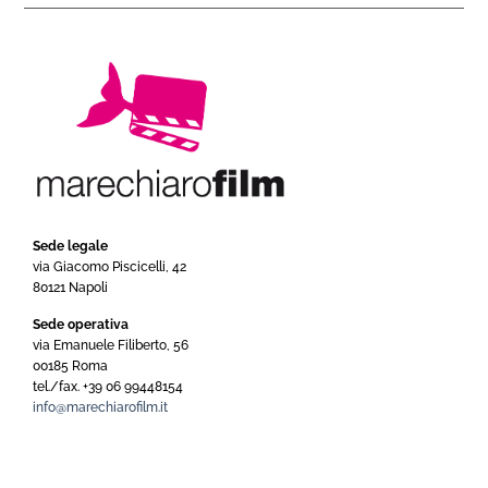
Sede legale
via Giacomo Piscicelli, 42
80121 Napoli
Sede operativa
via Emanuele Filiberto, 56
00185 Roma
tel./fax. +39 06 99448154
info@marechiarofilm.it