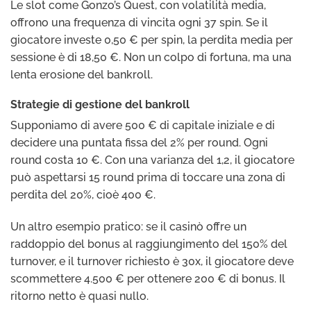
Le slot come Gonzo’s Quest, con volatilità media,
offrono una frequenza di vincita ogni 37 spin. Se il
giocatore investe 0,50 € per spin, la perdita media per
sessione è di 18,50 €. Non un colpo di fortuna, ma una
lenta erosione del bankroll.
Strategie di gestione del bankroll
Supponiamo di avere 500 € di capitale iniziale e di
decidere una puntata fissa del 2% per round. Ogni
round costa 10 €. Con una varianza del 1,2, il giocatore
può aspettarsi 15 round prima di toccare una zona di
perdita del 20%, cioè 400 €.
Un altro esempio pratico: se il casinò offre un
raddoppio del bonus al raggiungimento del 150% del
turnover, e il turnover richiesto è 30x, il giocatore deve
scommettere 4.500 € per ottenere 200 € di bonus. Il
ritorno netto è quasi nullo.