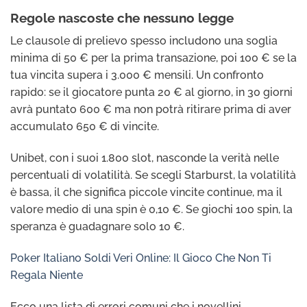
Regole nascoste che nessuno legge
Le clausole di prelievo spesso includono una soglia
minima di 50 € per la prima transazione, poi 100 € se la
tua vincita supera i 3.000 € mensili. Un confronto
rapido: se il giocatore punta 20 € al giorno, in 30 giorni
avrà puntato 600 € ma non potrà ritirare prima di aver
accumulato 650 € di vincite.
Unibet, con i suoi 1.800 slot, nasconde la verità nelle
percentuali di volatilità. Se scegli Starburst, la volatilità
è bassa, il che significa piccole vincite continue, ma il
valore medio di una spin è 0,10 €. Se giochi 100 spin, la
speranza è guadagnare solo 10 €.
Poker Italiano Soldi Veri Online: Il Gioco Che Non Ti
Regala Niente
Ecco una lista di errori comuni che i novellini