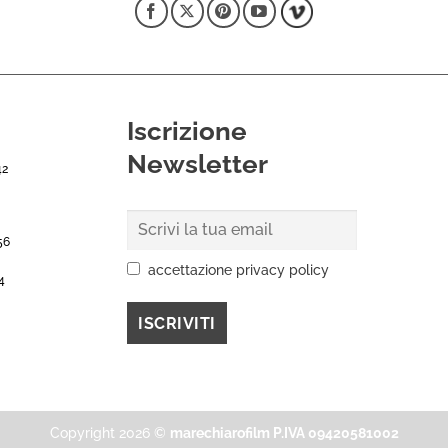
Iscrizione
Newsletter
42
56
accettazione privacy policy
4
Copyright 2026 ©
marechiarofilm P.IVA 09420581002