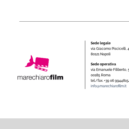
Sede legale
via Giacomo Piscicelli, 
80121 Napoli
Sede operativa
via Emanuele Filiberto, 
00185 Roma
tel./fax. +39 06 9944815
info@marechiarofilm.it