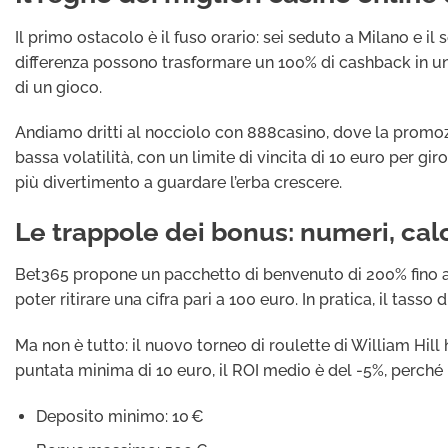
Il primo ostacolo è il fuso orario: sei seduto a Milano e i
differenza possono trasformare un 100% di cashback in un 
di un gioco.
Andiamo dritti al nocciolo con 888casino, dove la promozion
bassa volatilità, con un limite di vincita di 10 euro per gi
più divertimento a guardare l’erba crescere.
Le trappole dei bonus: numeri, cal
Bet365 propone un pacchetto di benvenuto di 200% fino a 5
poter ritirare una cifra pari a 100 euro. In pratica, il tas
Ma non è tutto: il nuovo torneo di roulette di William Hil
puntata minima di 10 euro, il ROI medio è del -5%, perché l
Deposito minimo: 10 €