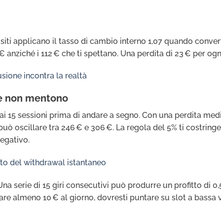
 siti applicano il tasso di cambio interno 1,07 quando convert
9 € anziché i 112 € che ti spettano. Una perdita di 23 € per og
llusione incontra la realtà
che non mentono
hai 15 sessioni prima di andare a segno. Con una perdita med
 può oscillare tra 246 € e 306 €. La regola del 5% ti costring
negativo.
mito del withdrawal istantaneo
na serie di 15 giri consecutivi può produrre un profitto di 0,
gnare almeno 10 € al giorno, dovresti puntare su slot a bassa vo