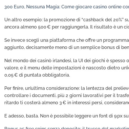
300 Euro, Nessuna Magia: Come giocare casino online con
Un altro esempio: la promozione di “cashback del 20%” su p
ancora almeno 500 € per raggiungerla. Il risultato è un ci
Se invece scegli una piattaforma che offre un programma fed
aggiunto, decisamente meno di un semplice bonus di be
Nel mondo dei casinò irlandesi, la UI dei giochi è spesso 
valore, e il menu delle impostazioni è nascosto dietro un’i
0,05 € di puntata obbligatoria.
Per finire, un’ultima considerazione: la lentezza del prelie
controllare i documenti, più 2 giorni lavorativi per il tras
ritardo ti costerà almeno 3 € in interessi persi, considera
E adesso, basta. Non è possibile leggere un font di 9 px sul
Bonus 25 free spins senza deposito: il trucco del marketi