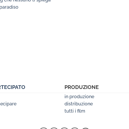
 paradiso
RTECIPATO
PRODUZIONE
in produzione
ecipare
distribuzione
tutti i film