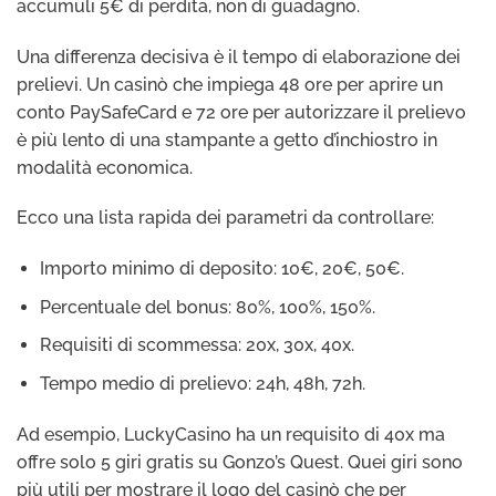
accumuli 5€ di perdita, non di guadagno.
Una differenza decisiva è il tempo di elaborazione dei
prelievi. Un casinò che impiega 48 ore per aprire un
conto PaySafeCard e 72 ore per autorizzare il prelievo
è più lento di una stampante a getto d’inchiostro in
modalità economica.
Ecco una lista rapida dei parametri da controllare:
Importo minimo di deposito: 10€, 20€, 50€.
Percentuale del bonus: 80%, 100%, 150%.
Requisiti di scommessa: 20x, 30x, 40x.
Tempo medio di prelievo: 24h, 48h, 72h.
Ad esempio, LuckyCasino ha un requisito di 40x ma
offre solo 5 giri gratis su Gonzo’s Quest. Quei giri sono
più utili per mostrare il logo del casinò che per