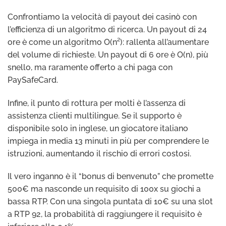
Confrontiamo la velocità di payout dei casinò con
l’efficienza di un algoritmo di ricerca. Un payout di 24
ore è come un algoritmo O(n²): rallenta all’aumentare
del volume di richieste. Un payout di 6 ore è O(n), più
snello, ma raramente offerto a chi paga con
PaySafeCard.
Infine, il punto di rottura per molti è l’assenza di
assistenza clienti multilingue. Se il supporto è
disponibile solo in inglese, un giocatore italiano
impiega in media 13 minuti in più per comprendere le
istruzioni, aumentando il rischio di errori costosi.
Il vero inganno è il “bonus di benvenuto” che promette
500€ ma nasconde un requisito di 100x su giochi a
bassa RTP. Con una singola puntata di 10€ su una slot
a RTP 92, la probabilità di raggiungere il requisito è