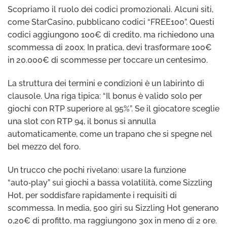
Scopriamo il ruolo dei codici promozionali. Alcuni siti,
come StarCasino, pubblicano codici “FREE100”. Questi
codici aggiungono 100€ di credito, ma richiedono una
scommessa di 200x. In pratica, devi trasformare 100€
in 20.000€ di scommesse per toccare un centesimo.
La struttura dei termini e condizioni è un labirinto di
clausole. Una riga tipica: “Il bonus è valido solo per
giochi con RTP superiore al 95%”. Se il giocatore sceglie
una slot con RTP 94, il bonus si annulla
automaticamente, come un trapano che si spegne nel
bel mezzo del foro.
Un trucco che pochi rivelano: usare la funzione
“auto‑play” sui giochi a bassa volatilità, come Sizzling
Hot, per soddisfare rapidamente i requisiti di
scommessa. In media, 500 giri su Sizzling Hot generano
0,20€ di profitto, ma raggiungono 30x in meno di 2 ore.