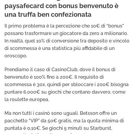
paysafecard con bonus benvenuto è
una truffa ben confezionata
Il primo problema è la percezione che 10€ di “bonus”
possano trasformare un giocatore da zero a milionario.
In realtà, quel 10% di conversione tra deposito e vincolo
di scommessa è una statistica più affidabile di un
oroscopo.
Prendiamo il caso di CasinoClub, dove il bonus di
benvenuto è 100% fino a 200€. Il requisito di
scommessa è 30x, quindi per sbloccare i 200€ bisogna
puntare 6.000€ su giochi che contano davvero, come
la roulette europea.
Ma non tutti i casinò sono uguali. Betsson offre un
pacchetto “VIP” da 50€ gratis, ma la quota minima di
puntata è 0,10€. Se giochi 5 minuti su Starburst,