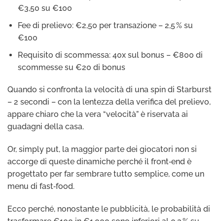
€3,50 su €100
Fee di prelievo: €2,50 per transazione – 2,5 % su
€100
Requisito di scommessa: 40x sul bonus – €800 di
scommesse su €20 di bonus
Quando si confronta la velocità di una spin di Starburst
– 2 secondi – con la lentezza della verifica del prelievo,
appare chiaro che la vera “velocità” è riservata ai
guadagni della casa.
Or, simply put, la maggior parte dei giocatori non si
accorge di queste dinamiche perché il front‑end è
progettato per far sembrare tutto semplice, come un
menu di fast‑food.
Ecco perché, nonostante le pubblicità, le probabilità di