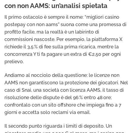
con non AAMS: un’analisi spietata
Il primo ostacolo è sempre il nome: “migliori casino
postepay con non aams” suona come una promessa di
profitto facile, ma la realtà è un labirinto di
commissioni nascoste. Per esempio, la piattaforma X
richiede il 3,5 % di fee sulla prima ricarica, mentre la
concorrenza Y ti fa pagare un extra di €2,50 per ogni
prelievo.
Andiamo al nocciolo della questione: le licenze non
AAMS non garantiscono la protezione dei giocatori. Nel
caso di Snai, una società con licenza AAMS, il tasso di
risoluzione delle dispute è del 96 % entro 48 ore;
confrontalo con un sito offshore che impiega fino a 7
giorni e accetta solo reclami via email.
Il secondo punto riguarda i limiti di deposito. Un