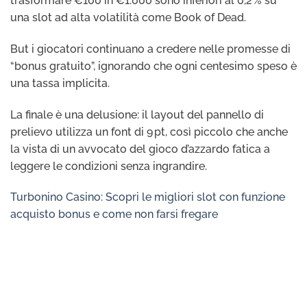
trasformare €100 in €1.000 sono inferiori al 0,2 % su
una slot ad alta volatilità come Book of Dead.
But i giocatori continuano a credere nelle promesse di
“bonus gratuito”, ignorando che ogni centesimo speso è
una tassa implicita.
La finale è una delusione: il layout del pannello di
prelievo utilizza un font di 9 pt, così piccolo che anche
la vista di un avvocato del gioco d’azzardo fatica a
leggere le condizioni senza ingrandire.
Turbonino Casino: Scopri le migliori slot con funzione
acquisto bonus e come non farsi fregare