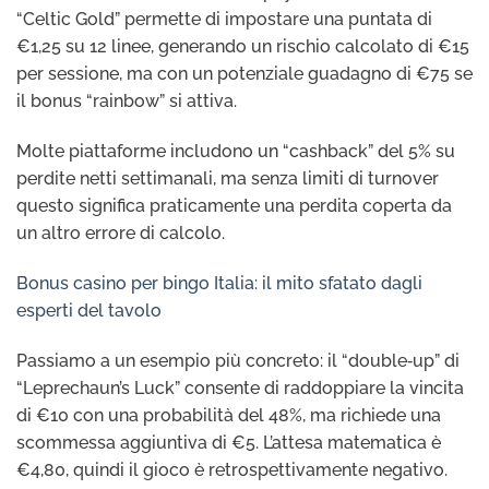
“Celtic Gold” permette di impostare una puntata di
€1,25 su 12 linee, generando un rischio calcolato di €15
per sessione, ma con un potenziale guadagno di €75 se
il bonus “rainbow” si attiva.
Molte piattaforme includono un “cashback” del 5% su
perdite netti settimanali, ma senza limiti di turnover
questo significa praticamente una perdita coperta da
un altro errore di calcolo.
Bonus casino per bingo Italia: il mito sfatato dagli
esperti del tavolo
Passiamo a un esempio più concreto: il “double‑up” di
“Leprechaun’s Luck” consente di raddoppiare la vincita
di €10 con una probabilità del 48%, ma richiede una
scommessa aggiuntiva di €5. L’attesa matematica è
€4,80, quindi il gioco è retrospettivamente negativo.