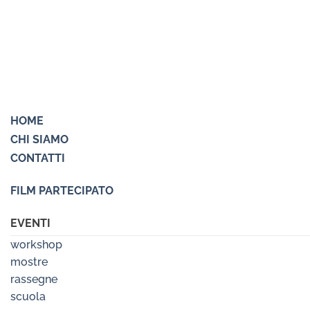
HOME
CHI SIAMO
CONTATTI
FILM PARTECIPATO
EVENTI
workshop
mostre
rassegne
scuola