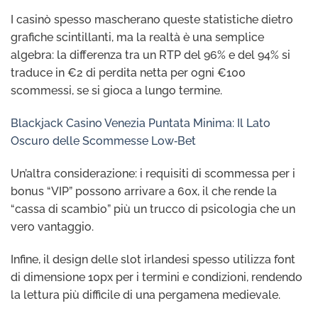
I casinò spesso mascherano queste statistiche dietro
grafiche scintillanti, ma la realtà è una semplice
algebra: la differenza tra un RTP del 96% e del 94% si
traduce in €2 di perdita netta per ogni €100
scommessi, se si gioca a lungo termine.
Blackjack Casino Venezia Puntata Minima: Il Lato
Oscuro delle Scommesse Low‑Bet
Un’altra considerazione: i requisiti di scommessa per i
bonus “VIP” possono arrivare a 60x, il che rende la
“cassa di scambio” più un trucco di psicologia che un
vero vantaggio.
Infine, il design delle slot irlandesi spesso utilizza font
di dimensione 10px per i termini e condizioni, rendendo
la lettura più difficile di una pergamena medievale.