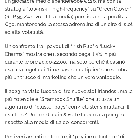
un giocatore medio spenderebbe €120, ma con la
strategia “low‑risk – high‑frequency” su “Green Clover”
(RTP 95,2% e volatilità media) può ridurre la perdita a
€30, mantenendo la stessa adrenalina di un giro di slot
ad alta volatilità.
Un confronto tra i payout di “Irish Pub” e “Lucky
Charms” mostra che il secondo paga il 5% in più
durante le ore 20:00‑22:00, ma solo perché il casinò
usa una regola di “time‑based multiplier” che sembra
più un trucco di marketing che un vero vantaggio.
Il 2023 ha visto l’uscita di tre nuove slot irlandesi, ma la
più notevole è “Shamrock Shuffle”, che utilizza un
algoritmo di “cluster pays” con 4 cluster simultanei. Il
risultato? Una media di 1,8 volte la puntata per giro,
rispetto alla media di 1,2 dei concorrenti.
Per i veri amanti delle cifre, il “payline calculator” di