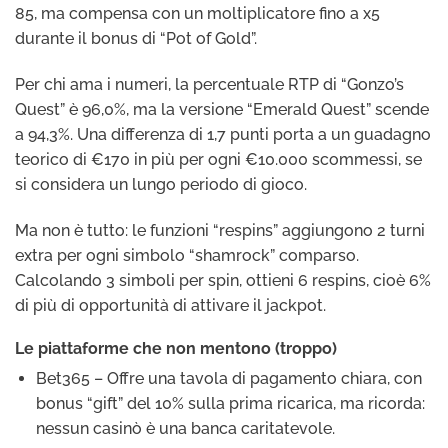
85, ma compensa con un moltiplicatore fino a x5
durante il bonus di “Pot of Gold”.
Per chi ama i numeri, la percentuale RTP di “Gonzo’s
Quest” è 96,0%, ma la versione “Emerald Quest” scende
a 94,3%. Una differenza di 1,7 punti porta a un guadagno
teorico di €170 in più per ogni €10.000 scommessi, se
si considera un lungo periodo di gioco.
Ma non è tutto: le funzioni “respins” aggiungono 2 turni
extra per ogni simbolo “shamrock” comparso.
Calcolando 3 simboli per spin, ottieni 6 respins, cioè 6%
di più di opportunità di attivare il jackpot.
Le piattaforme che non mentono (troppo)
Bet365 – Offre una tavola di pagamento chiara, con
bonus “gift” del 10% sulla prima ricarica, ma ricorda:
nessun casinò è una banca caritatevole.