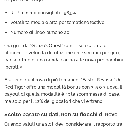
RTP minimo consigliato: 96,5%
Volatilità media o alta per tematiche festive
Numero di linee: almeno 20
Ora guarda “Gonzo’s Quest” con la sua caduta di
blocchi. La velocità di rotazione è 1,2 secondi per giro,
pari al ritmo di una rapida caccia alle uova per bambini
iperattivi.
E se vuoi qualcosa di più tematico, “Easter Festival” di
Red Tiger offre una modalità bonus con 3, 5 o 7 uova. Il
payout di quella modalità è 4x la scommessa di base,
ma solo per il 12% dei giocatori che vi entrano.
Scelte basate su dati, non su fiocchi di neve
Quando valuti una slot, devi considerare il rapporto tra