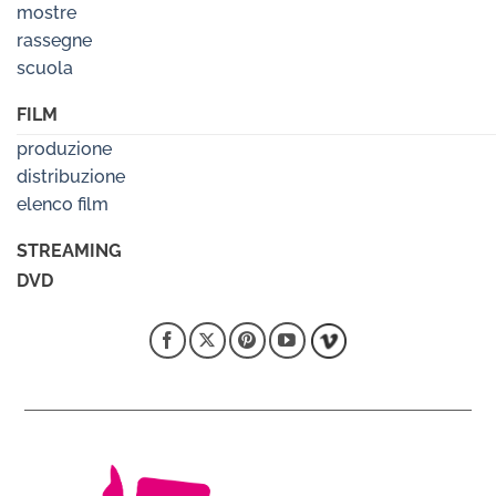
mostre
rassegne
scuola
FILM
produzione
distribuzione
elenco film
STREAMING
DVD