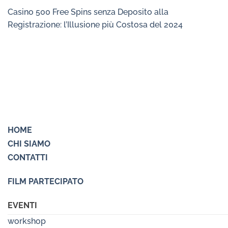
Casino 500 Free Spins senza Deposito alla
Registrazione: l’Illusione più Costosa del 2024
HOME
CHI SIAMO
CONTATTI
FILM PARTECIPATO
EVENTI
workshop