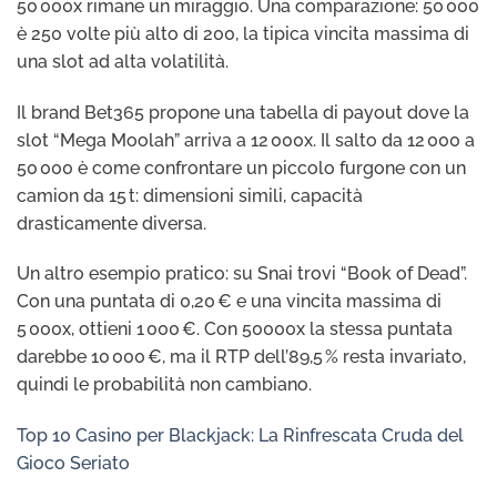
50 000x rimane un miraggio. Una comparazione: 50 000
è 250 volte più alto di 200, la tipica vincita massima di
una slot ad alta volatilità.
Il brand Bet365 propone una tabella di payout dove la
slot “Mega Moolah” arriva a 12 000x. Il salto da 12 000 a
50 000 è come confrontare un piccolo furgone con un
camion da 15 t: dimensioni simili, capacità
drasticamente diversa.
Un altro esempio pratico: su Snai trovi “Book of Dead”.
Con una puntata di 0,20 € e una vincita massima di
5 000x, ottieni 1 000 €. Con 50000x la stessa puntata
darebbe 10 000 €, ma il RTP dell’89,5 % resta invariato,
quindi le probabilità non cambiano.
Top 10 Casino per Blackjack: La Rinfrescata Cruda del
Gioco Seriato