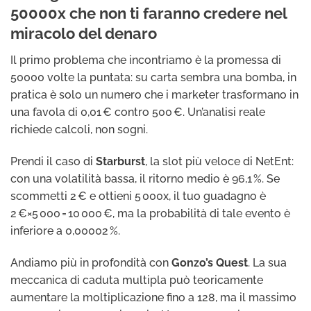
50000x che non ti faranno credere nel
miracolo del denaro
Il primo problema che incontriamo è la promessa di
50000 volte la puntata: su carta sembra una bomba, in
pratica è solo un numero che i marketer trasformano in
una favola di 0,01 € contro 500 €. Un’analisi reale
richiede calcoli, non sogni.
Prendi il caso di
Starburst
, la slot più veloce di NetEnt:
con una volatilità bassa, il ritorno medio è 96,1 %. Se
scommetti 2 € e ottieni 5 000x, il tuo guadagno è
2 €×5 000 = 10 000 €, ma la probabilità di tale evento è
inferiore a 0,00002 %.
Andiamo più in profondità con
Gonzo’s Quest
. La sua
meccanica di caduta multipla può teoricamente
aumentare la moltiplicazione fino a 128, ma il massimo