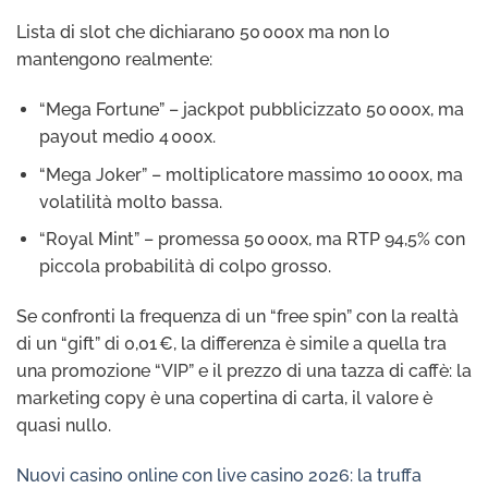
Lista di slot che dichiarano 50 000x ma non lo
mantengono realmente:
“Mega Fortune” – jackpot pubblicizzato 50 000x, ma
payout medio 4 000x.
“Mega Joker” – moltiplicatore massimo 10 000x, ma
volatilità molto bassa.
“Royal Mint” – promessa 50 000x, ma RTP 94,5% con
piccola probabilità di colpo grosso.
Se confronti la frequenza di un “free spin” con la realtà
di un “gift” di 0,01 €, la differenza è simile a quella tra
una promozione “VIP” e il prezzo di una tazza di caffè: la
marketing copy è una copertina di carta, il valore è
quasi nullo.
Nuovi casino online con live casino 2026: la truffa