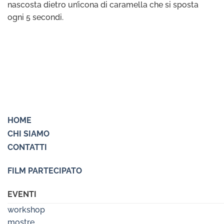
nascosta dietro un’icona di caramella che si sposta
ogni 5 secondi.
HOME
CHI SIAMO
CONTATTI
FILM PARTECIPATO
EVENTI
workshop
mostre