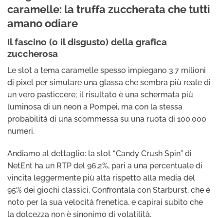
caramelle: la truffa zuccherata che tutti
amano odiare
Il fascino (o il disgusto) della grafica
zuccherosa
Le slot a tema caramelle spesso impiegano 3.7 milioni
di pixel per simulare una glassa che sembra più reale di
un vero pasticcere; il risultato è una schermata più
luminosa di un neon a Pompei, ma con la stessa
probabilità di una scommessa su una ruota di 100.000
numeri.
Andiamo al dettaglio: la slot “Candy Crush Spin” di
NetEnt ha un RTP del 96,2%, pari a una percentuale di
vincita leggermente più alta rispetto alla media del
95% dei giochi classici. Confrontala con Starburst, che è
noto per la sua velocità frenetica, e capirai subito che
la dolcezza non è sinonimo di volatilità.