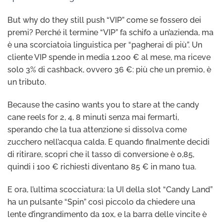
But why do they still push “VIP” come se fossero dei
premi? Perché il termine “VIP” fa schifo a un’azienda, ma
è una scorciatoia linguistica per “pagherai di più”. Un
cliente VIP spende in media 1.200 € al mese, ma riceve
solo 3% di cashback, ovvero 36 €: più che un premio, è
un tributo.
Because the casino wants you to stare at the candy
cane reels for 2, 4, 8 minuti senza mai fermarti,
sperando che la tua attenzione si dissolva come
zucchero nell’acqua calda. E quando finalmente decidi
di ritirare, scopri che il tasso di conversione è 0,85,
quindi i 100 € richiesti diventano 85 € in mano tua.
E ora, l’ultima scocciatura: la UI della slot “Candy Land”
ha un pulsante “Spin” così piccolo da chiedere una
lente d’ingrandimento da 10x, e la barra delle vincite è