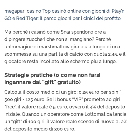
megapari casino Top casinò online con giochi di Play’n
GO e Red Tiger: il parco giochi per i cinici del profitto
Ma perché i casinò come Snai spendono ore a
dipingere zuccheri che non si mangiano? Perché
un’immagine di marshmallow gira più a lungo di una
scommessa su una partita di calcio con quota 2.45, e il
giocatore resta incollato allo schermo più a lungo.
Strategie pratiche (o come non farsi
ingannare dal “gift” gratuito)
Calcola il costo medio di un giro: 0,25 euro per spin *
500 giri = 125 euro. Se il bonus “VIP” promette 20 giri
“free”, il valore reale è 5 euro, ovvero il 4% del deposito
iniziale. Quando un operatore come Lottomatica lancia
un “gift” di 100 giri, il valore reale scende di nuovo al 2%
del deposito medio di 300 euro.