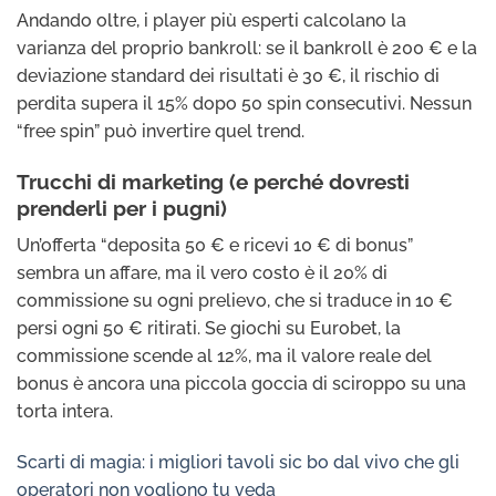
Andando oltre, i player più esperti calcolano la
varianza del proprio bankroll: se il bankroll è 200 € e la
deviazione standard dei risultati è 30 €, il rischio di
perdita supera il 15% dopo 50 spin consecutivi. Nessun
“free spin” può invertire quel trend.
Trucchi di marketing (e perché dovresti
prenderli per i pugni)
Un’offerta “deposita 50 € e ricevi 10 € di bonus”
sembra un affare, ma il vero costo è il 20% di
commissione su ogni prelievo, che si traduce in 10 €
persi ogni 50 € ritirati. Se giochi su Eurobet, la
commissione scende al 12%, ma il valore reale del
bonus è ancora una piccola goccia di sciroppo su una
torta intera.
Scarti di magia: i migliori tavoli sic bo dal vivo che gli
operatori non vogliono tu veda