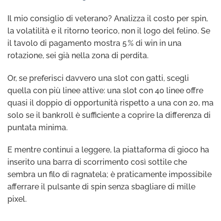
Il mio consiglio di veterano? Analizza il costo per spin,
la volatilità e il ritorno teorico, non il logo del felino. Se
il tavolo di pagamento mostra 5 % di win in una
rotazione, sei già nella zona di perdita.
Or, se preferisci davvero una slot con gatti, scegli
quella con più linee attive: una slot con 40 linee offre
quasi il doppio di opportunità rispetto a una con 20, ma
solo se il bankroll è sufficiente a coprire la differenza di
puntata minima.
E mentre continui a leggere, la piattaforma di gioco ha
inserito una barra di scorrimento così sottile che
sembra un filo di ragnatela; è praticamente impossibile
afferrare il pulsante di spin senza sbagliare di mille
pixel.