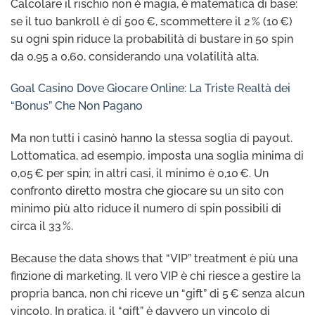
Calcolare il rischio non è magia, è matematica di base:
se il tuo bankroll è di 500 €, scommettere il 2 % (10 €)
su ogni spin riduce la probabilità di bustare in 50 spin
da 0,95 a 0,60, considerando una volatilità alta.
Goal Casino Dove Giocare Online: La Triste Realtà dei
“Bonus” Che Non Pagano
Ma non tutti i casinò hanno la stessa soglia di payout.
Lottomatica, ad esempio, imposta una soglia minima di
0,05 € per spin; in altri casi, il minimo è 0,10 €. Un
confronto diretto mostra che giocare su un sito con
minimo più alto riduce il numero di spin possibili di
circa il 33 %.
Because the data shows that “VIP” treatment è più una
finzione di marketing. Il vero VIP è chi riesce a gestire la
propria banca, non chi riceve un “gift” di 5 € senza alcun
vincolo. In pratica, il “gift” è davvero un vincolo di