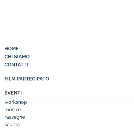
HOME
CHI SIAMO
CONTATTI
FILM PARTECIPATO
EVENTI
workshop
mostre
rassegne
scuola