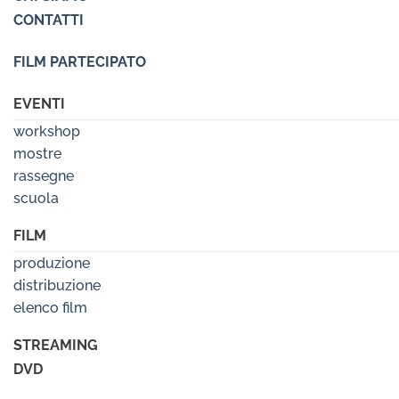
CONTATTI
FILM PARTECIPATO
EVENTI
workshop
mostre
rassegne
scuola
FILM
produzione
distribuzione
elenco film
STREAMING
DVD