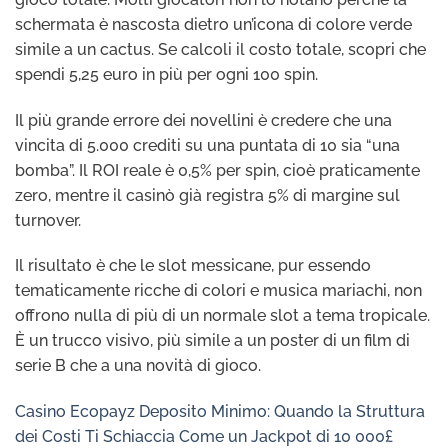
schermata è nascosta dietro un’icona di colore verde
simile a un cactus. Se calcoli il costo totale, scopri che
spendi 5,25 euro in più per ogni 100 spin.
Il più grande errore dei novellini è credere che una
vincita di 5.000 crediti su una puntata di 10 sia “una
bomba”. Il ROI reale è 0,5% per spin, cioè praticamente
zero, mentre il casinò già registra 5% di margine sul
turnover.
Il risultato è che le slot messicane, pur essendo
tematicamente ricche di colori e musica mariachi, non
offrono nulla di più di un normale slot a tema tropicale.
È un trucco visivo, più simile a un poster di un film di
serie B che a una novità di gioco.
Casino Ecopayz Deposito Minimo: Quando la Struttura
dei Costi Ti Schiaccia Come un Jackpot di 10 000£