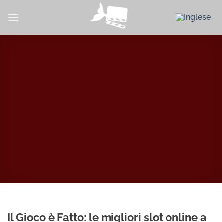
Salta
ai
contenuti
Il Gioco è Fatto: le migliori slot online a