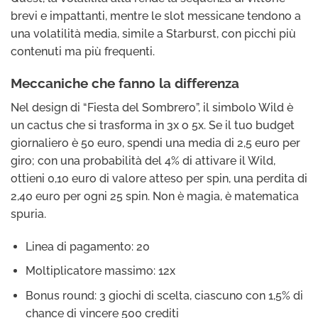
brevi e impattanti, mentre le slot messicane tendono a
una volatilità media, simile a Starburst, con picchi più
contenuti ma più frequenti.
Meccaniche che fanno la differenza
Nel design di “Fiesta del Sombrero”, il simbolo Wild è
un cactus che si trasforma in 3x o 5x. Se il tuo budget
giornaliero è 50 euro, spendi una media di 2,5 euro per
giro; con una probabilità del 4% di attivare il Wild,
ottieni 0,10 euro di valore atteso per spin, una perdita di
2,40 euro per ogni 25 spin. Non è magia, è matematica
spuria.
Linea di pagamento: 20
Moltiplicatore massimo: 12x
Bonus round: 3 giochi di scelta, ciascuno con 1,5% di
chance di vincere 500 crediti