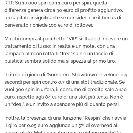
RTP. Su 10.000 spin con 1 euro per spin, quella
differenza genera circa 30 euro di profitto aggiuntivo,
un capitale insignificante se consideri che il bonus di
benvenuto richiede 100 euro di rollover.
Ma chi compra il pacchetto “VIP” si illude di ricevere un
trattamento di lusso; in realtà è un motel con una
lampada al neon rotta. Il “free” spin è un laccio di
plastica: sembra solido ma si spezza al primo tiro.
Il ritmo di gioco di “Sombrero Showdown” è veloce: 0,4
secondi per spin contro 0,7 di una slot tradizionale. Se
vuoi 300 spin in un’ora, il consumo di credito sale a 120
euro, rispetto agli 84 euro di una slot più lenta. Non è
un “deal”, è un invito a spendere più di quanto pensi.
Inoltre, la presenza di una funzione “Respin” che riavvia
il giro per 0,05 euro aggiunge un 5% di overhead al
gioco totale. Molti giocatori non lo notano perché la