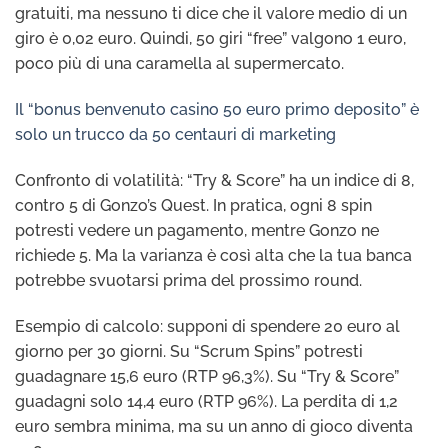
gratuiti, ma nessuno ti dice che il valore medio di un
giro è 0,02 euro. Quindi, 50 giri “free” valgono 1 euro,
poco più di una caramella al supermercato.
Il “bonus benvenuto casino 50 euro primo deposito” è
solo un trucco da 50 centauri di marketing
Confronto di volatilità: “Try & Score” ha un indice di 8,
contro 5 di Gonzo’s Quest. In pratica, ogni 8 spin
potresti vedere un pagamento, mentre Gonzo ne
richiede 5. Ma la varianza è così alta che la tua banca
potrebbe svuotarsi prima del prossimo round.
Esempio di calcolo: supponi di spendere 20 euro al
giorno per 30 giorni. Su “Scrum Spins” potresti
guadagnare 15,6 euro (RTP 96,3%). Su “Try & Score”
guadagni solo 14,4 euro (RTP 96%). La perdita di 1,2
euro sembra minima, ma su un anno di gioco diventa