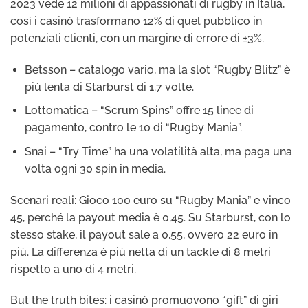
2023 vede 12 milioni di appassionati di rugby in Italia,
così i casinò trasformano 12% di quel pubblico in
potenziali clienti, con un margine di errore di ±3%.
Betsson – catalogo vario, ma la slot “Rugby Blitz” è
più lenta di Starburst di 1.7 volte.
Lottomatica – “Scrum Spins” offre 15 linee di
pagamento, contro le 10 di “Rugby Mania”.
Snai – “Try Time” ha una volatilità alta, ma paga una
volta ogni 30 spin in media.
Scenari reali: Gioco 100 euro su “Rugby Mania” e vinco
45, perché la payout media è 0,45. Su Starburst, con lo
stesso stake, il payout sale a 0,55, ovvero 22 euro in
più. La differenza è più netta di un tackle di 8 metri
rispetto a uno di 4 metri.
But the truth bites: i casinò promuovono “gift” di giri