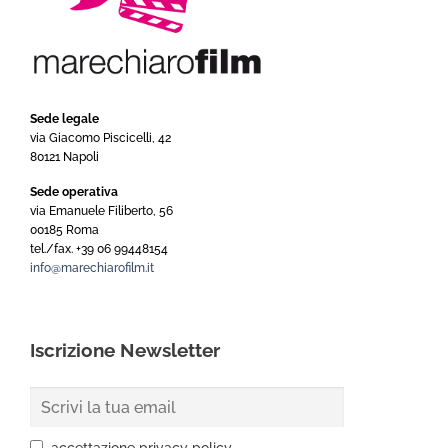
Sede legale
via Giacomo Piscicelli, 42
80121 Napoli
Sede operativa
via Emanuele Filiberto, 56
00185 Roma
tel./fax. +39 06 99448154
info@marechiarofilm.it
Iscrizione Newsletter
accettazione privacy policy