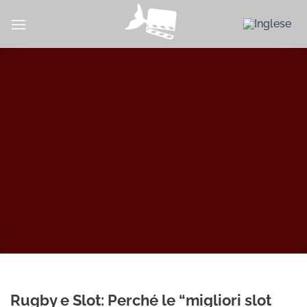
Salta
ai
contenuti
Rugby e Slot: Perché le “migliori slot