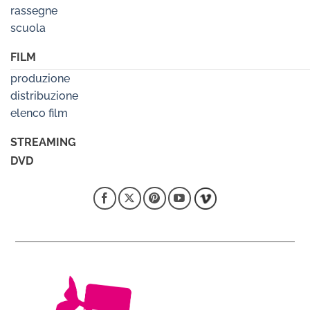
rassegne
scuola
FILM
produzione
distribuzione
elenco film
STREAMING
DVD