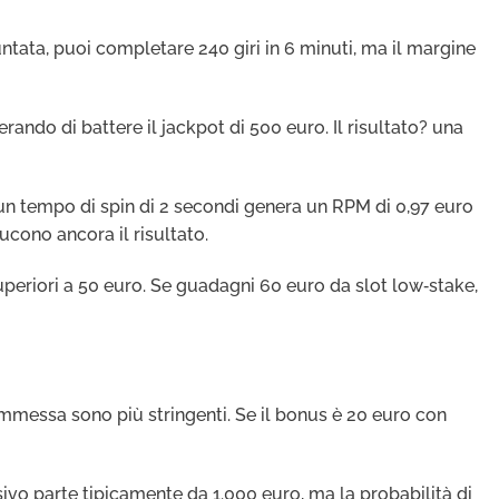
untata, puoi completare 240 giri in 6 minuti, ma il margine
ando di battere il jackpot di 500 euro. Il risultato? una
e un tempo di spin di 2 secondi genera un RPM di 0,97 euro
ucono ancora il risultato.
superiori a 50 euro. Se guadagni 60 euro da slot low‑stake,
mmessa sono più stringenti. Se il bonus è 20 euro con
sivo parte tipicamente da 1.000 euro, ma la probabilità di