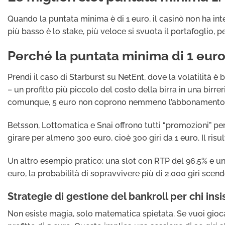
Quando la puntata minima è di 1 euro, il casinò non ha inte
più basso è lo stake, più veloce si svuota il portafoglio, p
Perché la puntata minima di 1 euro 
Prendi il caso di Starburst su NetEnt, dove la volatilità 
– un profitto più piccolo del costo della birra in una birre
comunque, 5 euro non coprono nemmeno l’abbonamento men
Betsson, Lottomatica e Snai offrono tutti “promozioni” per
girare per almeno 300 euro, cioè 300 giri da 1 euro. Il ris
Un altro esempio pratico: una slot con RTP del 96,5% e una 
euro, la probabilità di sopravvivere più di 2.000 giri scend
Strategie di gestione del bankroll per chi insi
Non esiste magia, solo matematica spietata. Se vuoi giocar