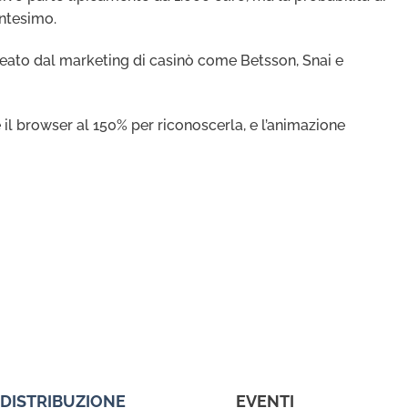
entesimo.
 creato dal marketing di casinò come Betsson, Snai e
e il browser al 150% per riconoscerla, e l’animazione
DISTRIBUZIONE
EVENTI