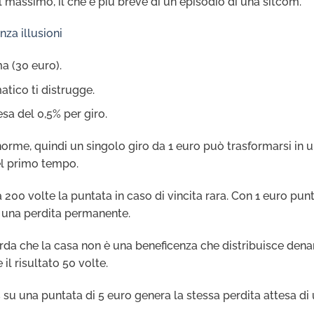
al massimo, il che è più breve di un episodio di una sitcom.
za illusioni
a (30 euro).
atico ti distrugge.
esa del 0,5% per giro.
norme, quindi un singolo giro da 1 euro può trasformarsi in 
el primo tempo.
200 volte la puntata in caso di vincita rara. Con 1 euro punta
è una perdita permanente.
ricorda che la casa non è una beneficenza che distribuisce de
il risultato 50 volte.
su una puntata di 5 euro genera la stessa perdita attesa di u