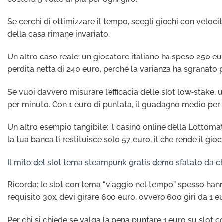
Se cerchi di ottimizzare il tempo, scegli giochi con veloci
della casa rimane invariato.
Un altro caso reale: un giocatore italiano ha speso 250 eur
perdita netta di 240 euro, perché la varianza ha sgranato p
Se vuoi davvero misurare l’efficacia delle slot low‑stake,
per minuto. Con 1 euro di puntata, il guadagno medio per 
Un altro esempio tangibile: il casinò online della Lottomat
la tua banca ti restituisce solo 57 euro, il che rende il gioc
Il mito del slot tema steampunk gratis demo sfatato da chi
Ricorda: le slot con tema “viaggio nel tempo” spesso han
requisito 30x, devi girare 600 euro, ovvero 600 giri da 1 e
Per chi si chiede se valga la pena puntare 1 euro su slot 