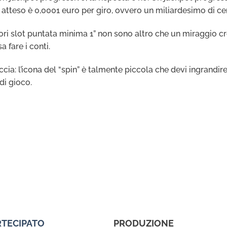
ore atteso è 0,0001 euro per giro, ovvero un miliardesimo di c
igliori slot puntata minima 1” non sono altro che un miraggio
 fare i conti.
ccia: l’icona del “spin” è talmente piccola che devi ingrandir
di gioco.
RTECIPATO
PRODUZIONE