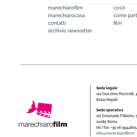
marechiarofilm
cos'è
marechiarocasa
come part
contatti
film
archivio newsletter
Sede legale
via Giacomo Piscicelli, 
80121 Napoli
Sede operativa
via Emanuele Filiberto, 
00185 Roma
tel./fax. +39 06 9944815
info@marechiarofilm.it