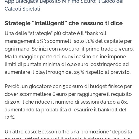
App Blackjack Deposito Minimo 1 Euro: Il Gioco dei
Calcoli Spietati
Strategie “intelligenti” che nessuno ti dice
Una delle “strategie” più citate è il “bankroll
management 1 %”: scommetti solo l’1 % del capitale per
ogni mano. Se inizi con 500 euro, il primo trade è 5 euro.
Ma la maggior parte dei nuovi casino online impone
limiti di puntata minima di 0,20 euro, costringendo ad
aumentare il playthrough del 25 % rispetto al previsto.
Perciò, un giocatore con 500 euro di budget finisce per
dover scommettere 6 euro per raggiungere il requisito
di 20 x, il che riduce il numero di sessioni da 100 a 83,
aumentando la probabilità di esaurire il bankroll del
12 %.
Un altro caso: Betsson offre una promozione “deposita