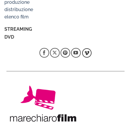
produzione
distribuzione
elenco film
STREAMING
DVD