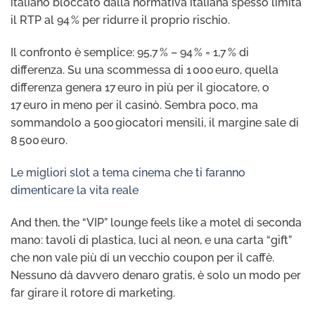
italiano bloccato dalla normativa italiana spesso limita
il RTP al 94 % per ridurre il proprio rischio.
Il confronto è semplice: 95,7 % – 94 % = 1,7 % di
differenza. Su una scommessa di 1 000 euro, quella
differenza genera 17 euro in più per il giocatore, o
17 euro in meno per il casinò. Sembra poco, ma
sommandolo a 500 giocatori mensili, il margine sale di
8 500 euro.
Le migliori slot a tema cinema che ti faranno
dimenticare la vita reale
And then, the “VIP” lounge feels like a motel di seconda
mano: tavoli di plastica, luci al neon, e una carta “gift”
che non vale più di un vecchio coupon per il caffè.
Nessuno dà davvero denaro gratis, è solo un modo per
far girare il rotore di marketing.