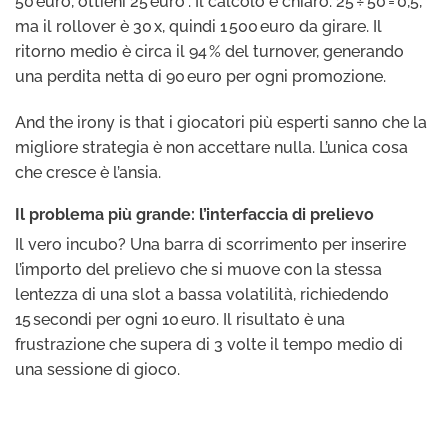
50 euro, ottieni 25 euro”. Il calcolo è chiaro: 25 ÷ 50 = 0,5,
ma il rollover è 30 x, quindi 1 500 euro da girare. Il
ritorno medio è circa il 94 % del turnover, generando
una perdita netta di 90 euro per ogni promozione.
And the irony is that i giocatori più esperti sanno che la
migliore strategia è non accettare nulla. L’unica cosa
che cresce è l’ansia.
Il problema più grande: l’interfaccia di prelievo
Il vero incubo? Una barra di scorrimento per inserire
l’importo del prelievo che si muove con la stessa
lentezza di una slot a bassa volatilità, richiedendo
15 secondi per ogni 10 euro. Il risultato è una
frustrazione che supera di 3 volte il tempo medio di
una sessione di gioco.