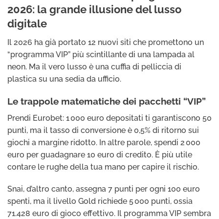
2026: la grande illusione del lusso
digitale
Il 2026 ha già portato 12 nuovi siti che promettono un
“programma VIP” più scintillante di una lampada al
neon. Ma il vero lusso è una cuffia di pelliccia di
plastica su una sedia da ufficio.
Le trappole matematiche dei pacchetti “VIP”
Prendi Eurobet: 1 000 euro depositati ti garantiscono 50
punti, ma il tasso di conversione è 0,5% di ritorno sui
giochi a margine ridotto. In altre parole, spendi 2 000
euro per guadagnare 10 euro di credito. È più utile
contare le rughe della tua mano per capire il rischio.
Snai, d’altro canto, assegna 7 punti per ogni 100 euro
spenti, ma il livello Gold richiede 5 000 punti, ossia
71.428 euro di gioco effettivo. Il programma VIP sembra