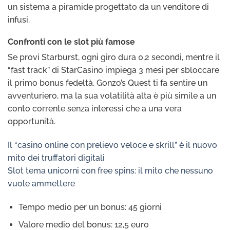
un sistema a piramide progettato da un venditore di
infusi.
Confronti con le slot più famose
Se provi Starburst, ogni giro dura 0,2 secondi, mentre il
“fast track” di StarCasino impiega 3 mesi per sbloccare
il primo bonus fedeltà. Gonzo’s Quest ti fa sentire un
avventuriero, ma la sua volatilità alta è più simile a un
conto corrente senza interessi che a una vera
opportunità.
Il “casino online con prelievo veloce e skrill” è il nuovo
mito dei truffatori digitali
Slot tema unicorni con free spins: il mito che nessuno
vuole ammettere
Tempo medio per un bonus: 45 giorni
Valore medio del bonus: 12,5 euro