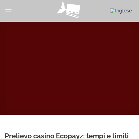
Salta
ai
contenuti
Prelievo casino Ecopayz: tempi e limiti