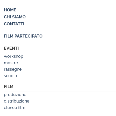
HOME
CHI SIAMO
CONTATTI
FILM PARTECIPATO
EVENTI
workshop
mostre
rassegne
scuola
FILM
produzione
distribuzione
elenco film