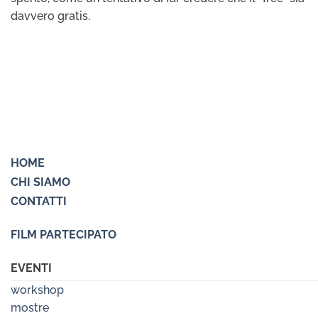
davvero gratis.
HOME
CHI SIAMO
CONTATTI
FILM PARTECIPATO
EVENTI
workshop
mostre