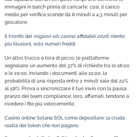
immagini in batch prima di caricarle; così, il carico
medio per verifica scende da 8 minuti a 4,3 minuti per
giocatore.
Il trionfo dei
migliori siti casino affidabili 2026
: niente
più illusioni, solo numeri freddi
Un altro trucco è l’ora di picco: le piattaforme
segnalano un aumento del 37% di richieste tra le 18:00
e le 20:00. Inviando i documenti alle 10:00, la
probabilità di una risposta entro 2 minuti sale dal 22%
al 58%. Prova a sincronizzare il tuo invio con la pausa
pranzo del team compliance; loro, affamati, tendono a
rivedere i file più velocemente.
Casino online Solana SOL come depositare: la cruda
realtà dei token che non pagano