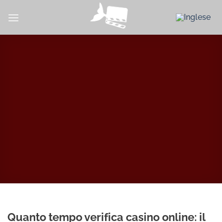
Salta
ai
contenuti
Quanto tempo verifica casino online: il