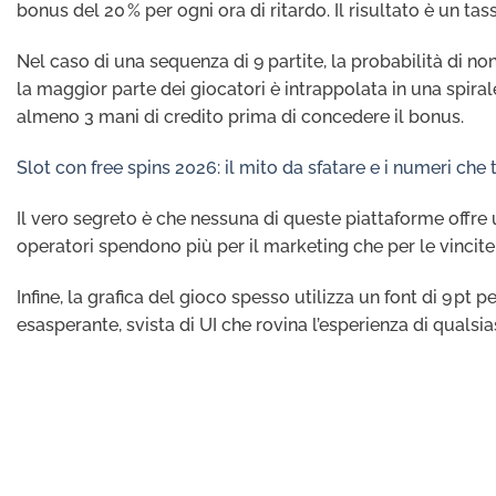
bonus del 20 % per ogni ora di ritardo. Il risultato è un tas
Nel caso di una sequenza di 9 partite, la probabilità di n
la maggior parte dei giocatori è intrappolata in una spi
almeno 3 mani di credito prima di concedere il bonus.
Slot con free spins 2026: il mito da sfatare e i numeri che 
Il vero segreto è che nessuna di queste piattaforme offre 
operatori spendono più per il marketing che per le vincite 
Infine, la grafica del gioco spesso utilizza un font di 9 p
esasperante, svista di UI che rovina l’esperienza di qualsia