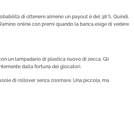
robabilità di ottenere almeno un payout è del 38 %. Quindi,
l Ramino online con premi quando la banca esige di vedere
 con un lampadario di plastica nuovo di zecca. Gli
entemente dalla fortuna dei giocatori.
clausole di rollover senza zoomare. Una piccola, ma