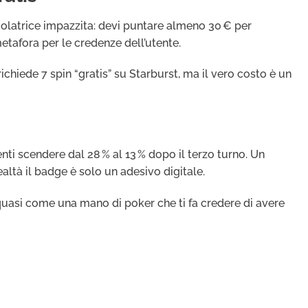
lcolatrice impazzita: devi puntare almeno 30 € per
etafora per le credenze dell’utente.
ichiede 7 spin “gratis” su Starburst, ma il vero costo è un
nti scendere dal 28 % al 13 % dopo il terzo turno. Un
altà il badge è solo un adesivo digitale.
, quasi come una mano di poker che ti fa credere di avere