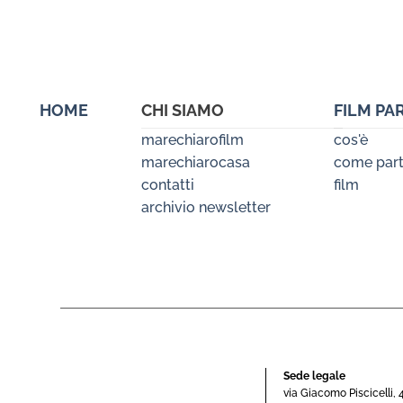
HOME
CHI SIAMO
FILM PA
marechiarofilm
cos'è
marechiarocasa
come part
contatti
film
archivio newsletter
Sede legale
via Giacomo Piscicelli, 