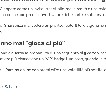
 € appare come un invito irresistibile, ma la realtà è una ca
no online con premi, dove il valore delle carte è solo una m
i Snai senza mai vedere un profitto reale. Il loro algoritmo r
.
anno mai “gioca di più”
mano e guarda la probabilità di una sequenza di 5 carte vince
i avere più chance con un “VIP” badge luminoso, quando in re
ma il Ramino online con premi offre una volatilità più sottile
del Sahara