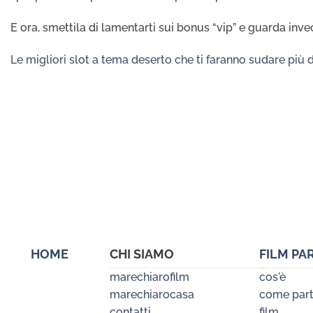
E ora, smettila di lamentarti sui bonus “vip” e guarda inve
Le migliori slot a tema deserto che ti faranno sudare più 
HOME
CHI SIAMO
FILM PA
marechiarofilm
cos'è
marechiarocasa
come part
contatti
film