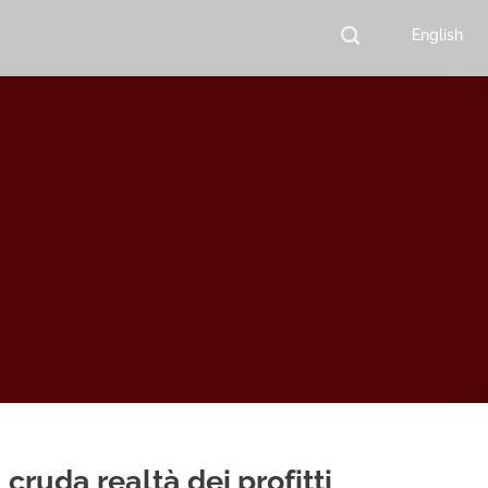
English
 cruda realtà dei profitti