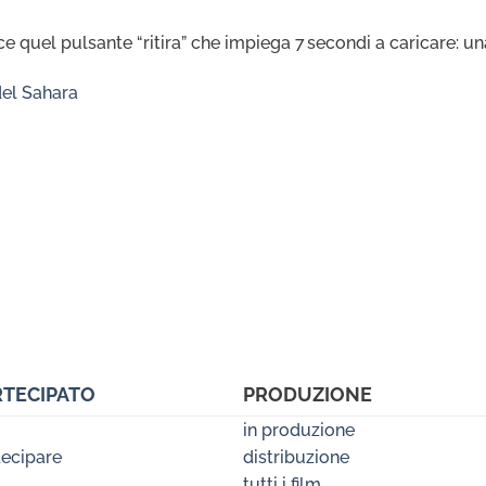
ce quel pulsante “ritira” che impiega 7 secondi a caricare: un
del Sahara
RTECIPATO
PRODUZIONE
in produzione
ecipare
distribuzione
tutti i film