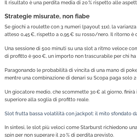
Il risultato è una perdita media di 20 % rispetto alle aspe
Strategie misurate, non fiabe
Se giochi a roulette con 3 numeri (payout 11x), la varian
atteso 0,45 €, rispetto a 0,95 € su rosso/nero. Il ritorno è
Una sessione di 500 minuti su una slot a ritmo veloce come
di profitto è 900 €, un importo non trascurabile per chi ha
Paragonando le probabilità di vincita di una mano di poke
mentre una combinazione di denari su Scopa paga solo 2×.
Un giocatore medio, che scommette 30 € al giorno, finirà il
superiore alla soglia di profitto reale.
Slot frutta bassa volatilità con jackpot: il mito sfondato 
In sintesi, le slot più veloci come Starburst richiedono una
spin per non superare il 20 % di perdita previsto.