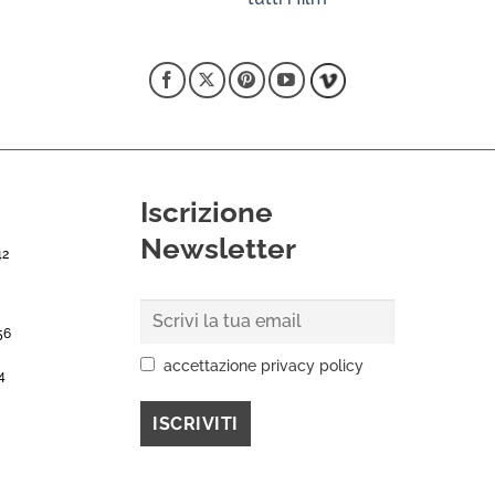
Iscrizione
Newsletter
42
56
accettazione privacy policy
4