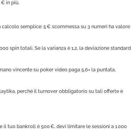
€ in più.
 Un calcolo semplice: 5 € scommessa su 3 numeri ha valore
0 spin totali. Se la varianza è 1,2, la deviazione standard
a mano vincente su poker video paga 5,6× la puntata,
ytika, perché il turnover obbligatorio su tali offerte è
 il tuo bankroll è 500 €, devi limitare le sessioni a 1 000