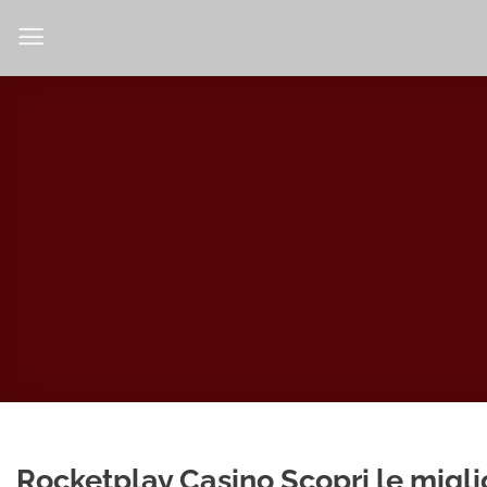
Salta
ai
contenuti
Rocketplay Casino Scopri le migliori