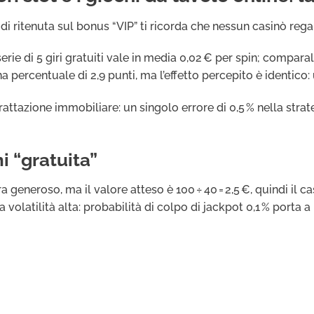
 di ritenuta sul bonus “VIP” ti ricorda che nessun casinò rega
ie di 5 giri gratuiti vale in media 0,02 € per spin; comparal
a percentuale di 2,9 punti, ma l’effetto percepito è identico:
rattazione immobiliare: un singolo errore di 0,5 % nella stra
 “gratuita”
eroso, ma il valore atteso è 100 ÷ 40 = 2,5 €, quindi il casi
 a volatilità alta: probabilità di colpo di jackpot 0,1 % porta a