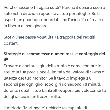
Perché nessuno ti regala soldi? Perché il denaro scorre
solo nella direzione opposta al tuo portafoglio. Se ti
aspetti un guadagno, ricordati che l’unico “free” reale è
la libertà di non giocare.
Slot 9 linee bassa volatilità: la trappola dei redditi
costanti
Strategie di scommessa: numeri rossi e conteggio dei
giri
Provare a contare i giri della ruota è come contare le
stelle: la tua precisione è limitata dal valore di 1,6 ms di
latenza del tuo monitor. Se il tavolo impiega 2,8
secondi per ogni giro, 1000 giri richiedono 46 minuti,
durante i quali il tuo bankroll evapora più velocemente
del ghiaccio in un freezer rotto.
Il metodo “Martingale” richiede un capitale di