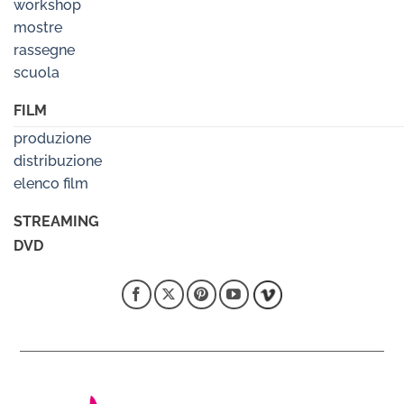
workshop
mostre
rassegne
scuola
FILM
produzione
distribuzione
elenco film
STREAMING
DVD