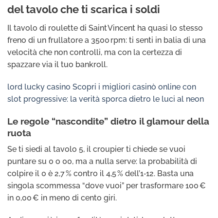
del tavolo che ti scarica i soldi
Il tavolo di roulette di Saint Vincent ha quasi lo stesso
freno di un frullatore a 3500 rpm: ti senti in balia di una
velocità che non controlli, ma con la certezza di
spazzare via il tuo bankroll.
lord lucky casino Scopri i migliori casinò online con
slot progressive: la verità sporca dietro le luci al neon
Le regole “nascondite” dietro il glamour della
ruota
Se ti siedi al tavolo 5, il croupier ti chiede se vuoi
puntare su 0 o 00, ma a nulla serve: la probabilità di
colpire il 0 è 2,7 % contro il 4,5 % dell’1‑12. Basta una
singola scommessa “dove vuoi” per trasformare 100 €
in 0,00 € in meno di cento giri.