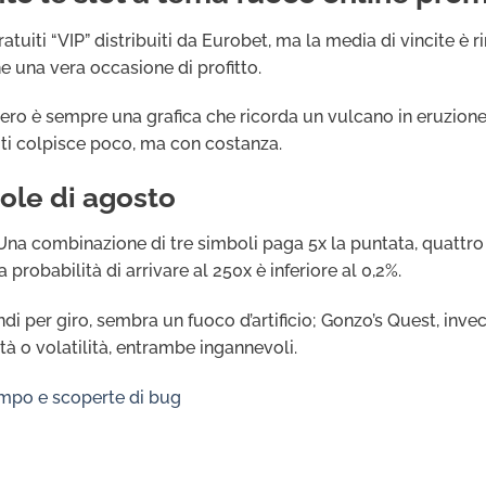
gratuiti “VIP” distribuiti da Eurobet, ma la media di vincite è
 una vera occasione di profitto.
iero è sempre una grafica che ricorda un vulcano in eruzione
 ti colpisce poco, ma con costanza.
ole di agosto
na combinazione di tre simboli paga 5x la puntata, quattro 
 probabilità di arrivare al 250x è inferiore al 0,2%.
ondi per giro, sembra un fuoco d’artificio; Gonzo’s Quest, inv
tà o volatilità, entrambe ingannevoli.
empo e scoperte di bug