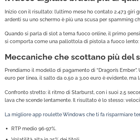
Inizio con il risultato: l’ultimo mese ho contato 2.473 giri 
ardenti su uno schermo è più una scusa per spamming che
Quando si parla di slot a tema fuoco online, il primo pens
si comporta come una pallottola di pistola a fuoco lento:
Meccaniche che scottano più del s
Prendiamo il modello di pagamento di “Dragon’s Ember”. U
euro per linea, il salto da 0,50 a 3,00 euro è evidente, ma la
Confronto stretto: il ritmo di Starburst, con i suoi 2,5 sec
lava che scende lentamente. Il risultato è lo stesso: veloci
La migliore app roulette Windows che ti fa risparmiare t
RTP medio 96‑97%.
Volatilità alta in 35% dei titoli.