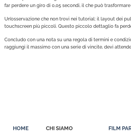
far perdere un giro di 0,05 secondi, il che può trasformare 
Un’osservazione che non trovi nei tutorial: il layout dei pu
touchscreen più piccoli. Questo piccolo dettaglio fa perde
Concludo con una nota su una regola di termini e condizion
raggiungi il massimo con una serie di vincite, devi attender
HOME
CHI SIAMO
FILM PA