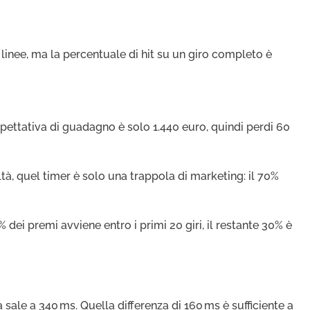
 linee, ma la percentuale di hit su un giro completo è
aspettativa di guadagno è solo 1.440 euro, quindi perdi 60
ltà, quel timer è solo una trappola di marketing: il 70%
 dei premi avviene entro i primi 20 giri, il restante 30% è
sale a 340 ms. Quella differenza di 160 ms è sufficiente a