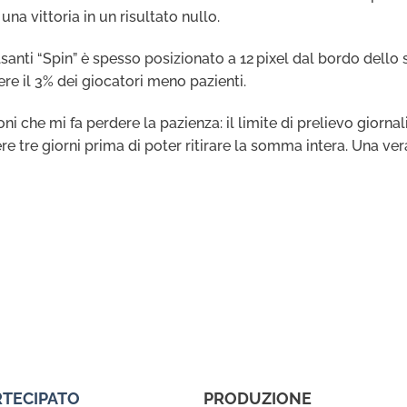
una vittoria in un risultato nullo.
lsanti “Spin” è spesso posizionato a 12 pixel dal bordo dello s
re il 3% dei giocatori meno pazienti.
i che mi fa perdere la pazienza: il limite di prelievo giorna
e tre giorni prima di poter ritirare la somma intera. Una vera
RTECIPATO
PRODUZIONE