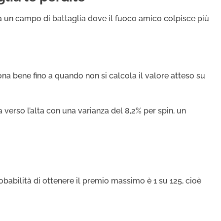
a un campo di battaglia dove il fuoco amico colpisce più
uona bene fino a quando non si calcola il valore atteso su
 verso l’alta con una varianza del 8,2% per spin, un
babilità di ottenere il premio massimo è 1 su 125, cioè