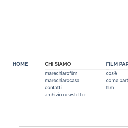
HOME
CHI SIAMO
FILM PA
marechiarofilm
cos'è
marechiarocasa
come part
contatti
film
archivio newsletter