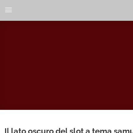
Salta
ai
contenuti
Il lato oscuro del slot a tema sam