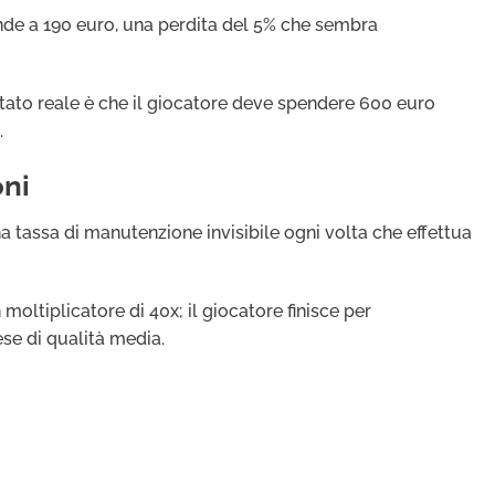
ende a 190 euro, una perdita del 5% che sembra
sultato reale è che il giocatore deve spendere 600 euro
.
oni
na tassa di manutenzione invisibile ogni volta che effettua
ltiplicatore di 40x; il giocatore finisce per
se di qualità media.