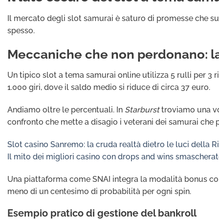
Il mercato degli slot samurai è saturo di promesse che su
spesso.
Meccaniche che non perdonano: la st
Un tipico slot a tema samurai online utilizza 5 rulli per 3
1.000 giri, dove il saldo medio si riduce di circa 37 euro.
Andiamo oltre le percentuali. In
Starburst
troviamo una vol
confronto che mette a disagio i veterani dei samurai che p
Slot casino Sanremo: la cruda realtà dietro le luci della R
Il mito dei migliori casino con drops and wins smaschera
Una piattaforma come SNAI integra la modalità bonus con u
meno di un centesimo di probabilità per ogni spin.
Esempio pratico di gestione del bankroll