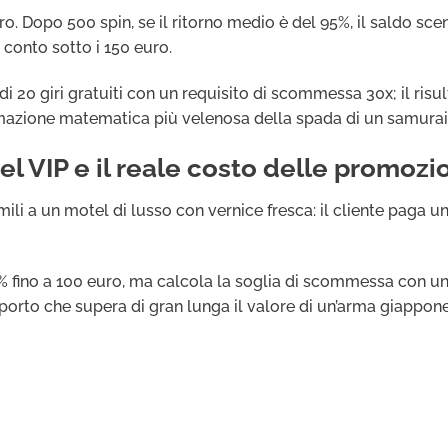
o. Dopo 500 spin, se il ritorno medio è del 95%, il saldo sc
 conto sotto i 150 euro.
 di 20 giri gratuiti con un requisito di scommessa 30x; il ri
ormazione matematica più velenosa della spada di un samurai
del VIP e il reale costo delle promozi
ili a un motel di lusso con vernice fresca: il cliente paga u
ino a 100 euro, ma calcola la soglia di scommessa con un mo
orto che supera di gran lunga il valore di un’arma giappone