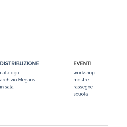
DISTRIBUZIONE
EVENTI
catalogo
workshop
archivio Megaris
mostre
in sala
rassegne
scuola