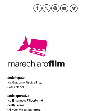
Sede legale
via Giacomo Piscicelli, 42
80121 Napoli
Sede operativa
via Emanuele Filiberto, 56
00185 Roma
tel./fax. +39 06 99448154