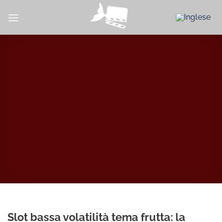
Salta
ai
contenuti
Slot bassa volatilità tema frutta: la