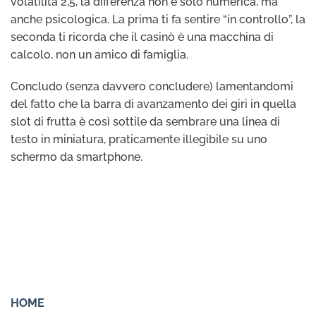
volatilità 2,5, la differenza non è solo numerica, ma
anche psicologica. La prima ti fa sentire “in controllo”, la
seconda ti ricorda che il casinò è una macchina di
calcolo, non un amico di famiglia.
Concludo (senza davvero concludere) lamentandomi
del fatto che la barra di avanzamento dei giri in quella
slot di frutta è così sottile da sembrare una linea di
testo in miniatura, praticamente illegibile su uno
schermo da smartphone.
HOME