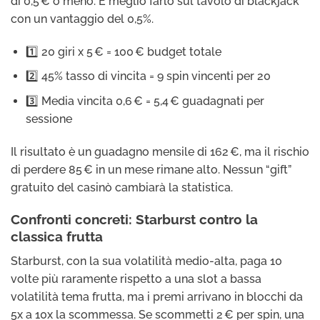
di 0,5 € o meno. È meglio farlo sul tavolo di blackjack
con un vantaggio del 0,5%.
1️⃣ 20 giri x 5 € = 100 € budget totale
2️⃣ 45% tasso di vincita = 9 spin vincenti per 20
3️⃣ Media vincita 0,6 € = 5,4 € guadagnati per
sessione
Il risultato è un guadagno mensile di 162 €, ma il rischio
di perdere 85 € in un mese rimane alto. Nessun “gift”
gratuito del casinò cambiarà la statistica.
Confronti concreti: Starburst contro la
classica frutta
Starburst, con la sua volatilità medio-alta, paga 10
volte più raramente rispetto a una slot a bassa
volatilità tema frutta, ma i premi arrivano in blocchi da
5x a 10x la scommessa. Se scommetti 2 € per spin, una