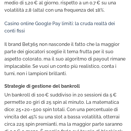
medio di 1,20 € al giorno, rispetto a un 0,7 € su una
volatilità 2,8 (alta) con una frequenza del 18%.
Casino online Google Pay limiti: la cruda realtà dei
conti fissi
Il brand Bet365 non nasconde il fatto che la maggior
parte dei giocatori sceglie il tema frutta per il suo
aspetto colorato, ma il suo algoritmo di payout rimane
implacabile. Se vuoi un conto più realistico, conta i
turni, non i lampioni brillanti.
Strategie di gestione del bankroll
Un bankroll di 100 € suddiviso in 20 sessioni da 5 €
permette 20 giri di 25 spin al minuto. La matematica
dice: 25 × 20 = 500 spin totali. Con una percentuale di
vincita del 45% su una slot a bassa volatilità, otterrai
circa 225 spin premianti, ma la maggior parte saranno