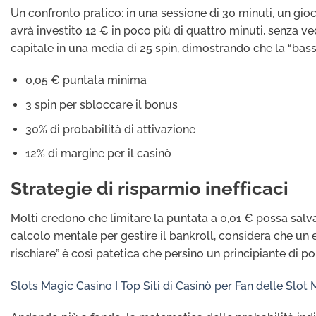
Un confronto pratico: in una sessione di 30 minuti, un gio
avrà investito 12 € in poco più di quattro minuti, senza v
capitale in una media di 25 spin, dimostrando che la “bass
0,05 € puntata minima
3 spin per sbloccare il bonus
30% di probabilità di attivazione
12% di margine per il casinò
Strategie di risparmio inefficaci
Molti credono che limitare la puntata a 0,01 € possa salvar
calcolo mentale per gestire il bankroll, considera che un e
rischiare” è così patetica che persino un principiante di pok
Slots Magic Casino I Top Siti di Casinò per Fan delle Slo