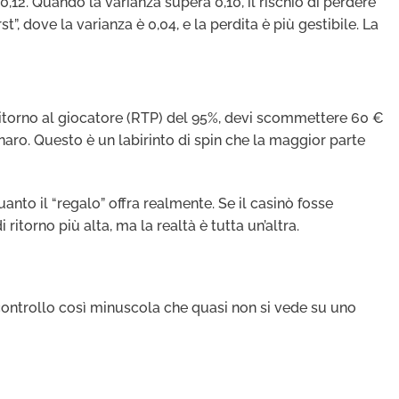
,12. Quando la varianza supera 0,10, il rischio di perdere
, dove la varianza è 0,04, e la perdita è più gestibile. La
n ritorno al giocatore (RTP) del 95%, devi scommettere 60 €
enaro. Questo è un labirinto di spin che la maggior parte
anto il “regalo” offra realmente. Se il casinò fosse
torno più alta, ma la realtà è tutta un’altra.
 controllo così minuscola che quasi non si vede su uno