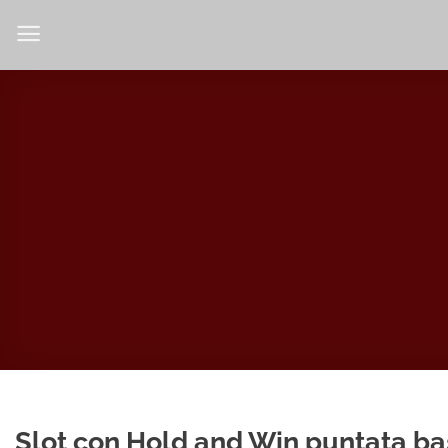
Salta
ai
contenuti
Slot con Hold and Win puntata bass