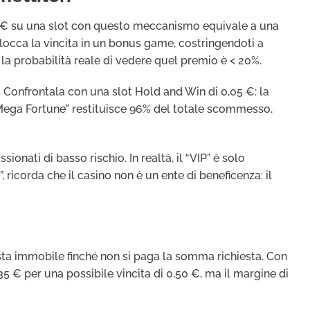
05 € su una slot con questo meccanismo equivale a una
locca la vincita in un bonus game, costringendoti a
 la probabilità reale di vedere quel premio è < 20%.
. Confrontala con una slot Hold and Win di 0,05 €: la
la “Mega Fortune” restituisce 96% del totale scommesso,
nati di basso rischio. In realtà, il “VIP” è solo
 ricorda che il casino non è un ente di beneficenza: il
esta immobile finché non si paga la somma richiesta. Con
35 € per una possibile vincita di 0,50 €, ma il margine di