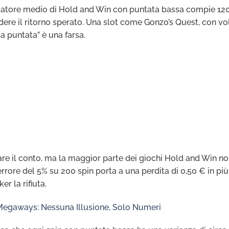
catore medio di Hold and Win con puntata bassa compie 120 spi
edere il ritorno sperato. Una slot come Gonzo’s Quest, con vo
a puntata” è una farsa.
e il conto, ma la maggior parte dei giochi Hold and Win non a
rrore del 5% su 200 spin porta a una perdita di 0,50 € in più 
er la rifiuta.
t Megaways: Nessuna Illusione, Solo Numeri