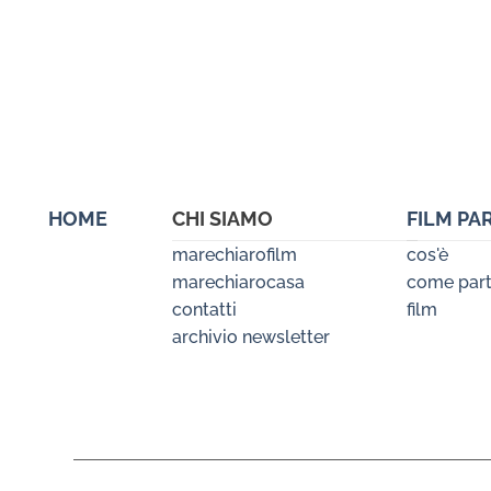
HOME
CHI SIAMO
FILM PA
marechiarofilm
cos'è
marechiarocasa
come part
contatti
film
archivio newsletter