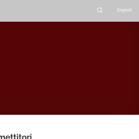
English
mettitori