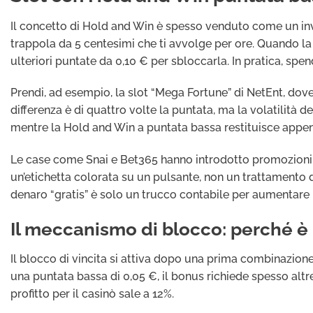
Il concetto di Hold and Win è spesso venduto come un inv
trappola da 5 centesimi che ti avvolge per ore. Quando la
ulteriori puntate da 0,10 € per sbloccarla. In pratica, sp
Prendi, ad esempio, la slot “Mega Fortune” di NetEnt, dov
differenza è di quattro volte la puntata, ma la volatilità d
mentre la Hold and Win a puntata bassa restituisce appe
Le case come Snai e Bet365 hanno introdotto promozioni che
un’etichetta colorata su un pulsante, non un trattamento da
denaro “gratis” è solo un trucco contabile per aumentare 
Il meccanismo di blocco: perché è
Il blocco di vincita si attiva dopo una prima combinazion
una puntata bassa di 0,05 €, il bonus richiede spesso altre 
profitto per il casinò sale a 12%.