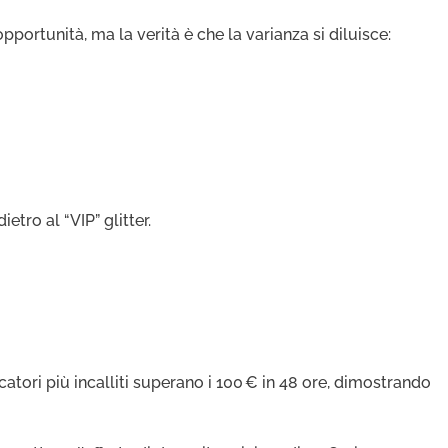
portunità, ma la verità è che la varianza si diluisce:
tro al “VIP” glitter.
ocatori più incalliti superano i 100 € in 48 ore, dimostrando