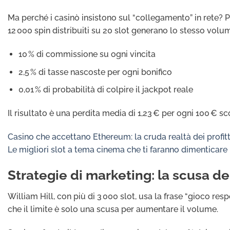
Ma perché i casinò insistono sul “collegamento” in rete? Pe
12 000 spin distribuiti su 20 slot generano lo stesso volu
10 % di commissione su ogni vincita
2,5 % di tasse nascoste per ogni bonifico
0,01 % di probabilità di colpire il jackpot reale
Il risultato è una perdita media di 1,23 € per ogni 100 € s
Casino che accettano Ethereum: la cruda realtà dei profitti
Le migliori slot a tema cinema che ti faranno dimenticare l
Strategie di marketing: la scusa de
William Hill, con più di 3 000 slot, usa la frase “gioco resp
che il limite è solo una scusa per aumentare il volume.