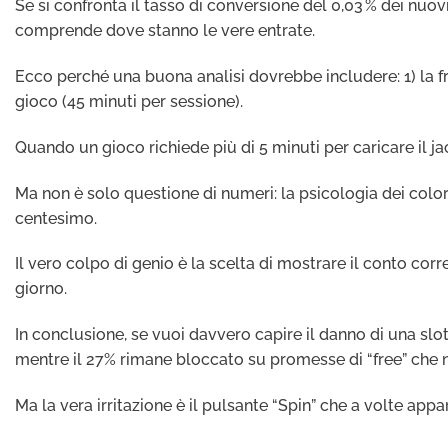
Se si confronta il tasso di conversione del 0,03 % dei nuovi
comprende dove stanno le vere entrate.
Ecco perché una buona analisi dovrebbe includere: 1) la fr
gioco (45 minuti per sessione).
Quando un gioco richiede più di 5 minuti per caricare il j
Ma non è solo questione di numeri: la psicologia dei color
centesimo.
Il vero colpo di genio è la scelta di mostrare il conto cor
giorno.
In conclusione, se vuoi davvero capire il danno di una slo
mentre il 27% rimane bloccato su promesse di “free” che 
Ma la vera irritazione è il pulsante “Spin” che a volte appa