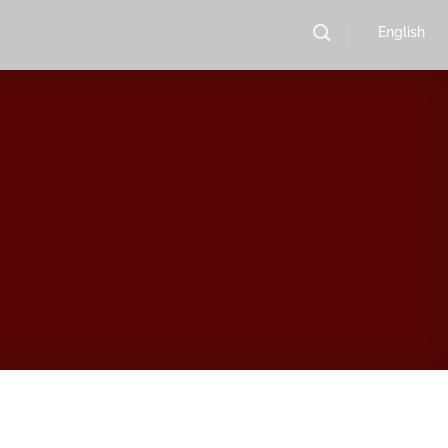
English