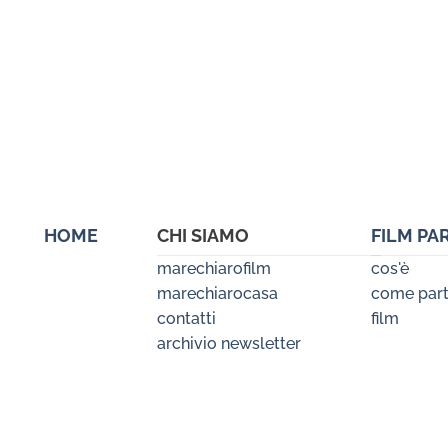
HOME
CHI SIAMO
FILM PA
marechiarofilm
cos'è
marechiarocasa
come part
contatti
film
archivio newsletter