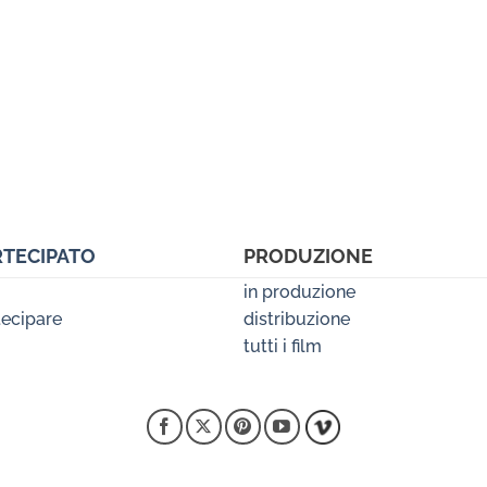
RTECIPATO
PRODUZIONE
in produzione
ecipare
distribuzione
tutti i film