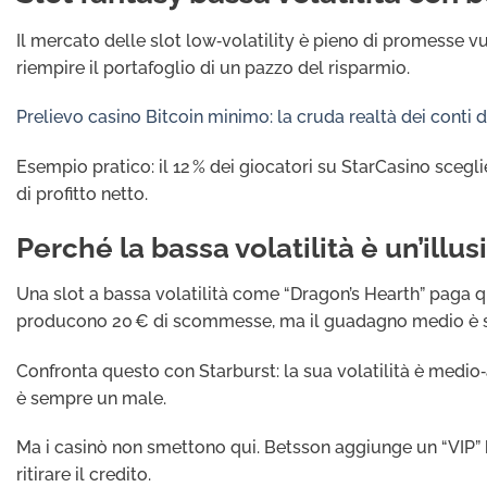
Il mercato delle slot low‑volatility è pieno di promesse vuo
riempire il portafoglio di un pazzo del risparmio.
Prelievo casino Bitcoin minimo: la cruda realtà dei conti 
Esempio pratico: il 12 % dei giocatori su StarCasino sceglie
di profitto netto.
Perché la bassa volatilità è un’illu
Una slot a bassa volatilità come “Dragon’s Hearth” paga qua
producono 20 € di scommesse, ma il guadagno medio è s
Confronta questo con Starburst: la sua volatilità è medio‑
è sempre un male.
Ma i casinò non smettono qui. Betsson aggiunge un “VIP” bo
ritirare il credito.