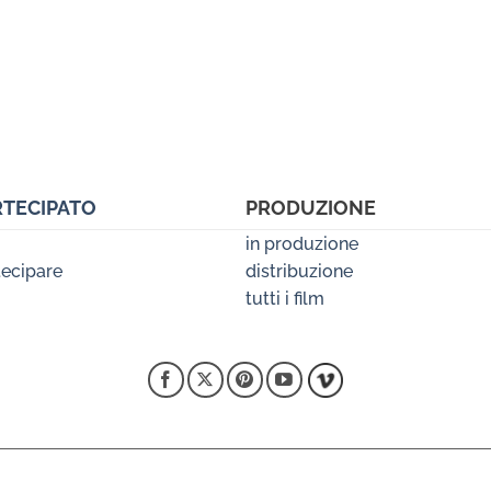
RTECIPATO
PRODUZIONE
in produzione
ecipare
distribuzione
tutti i film