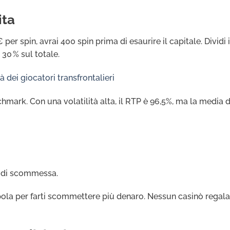
ita
€ per spin, avrai 400 spin prima di esaurire il capitale. Dividi 
 30 % sul totale.
à dei giocatori transfrontalieri
ark. Con una volatilità alta, il RTP è 96,5%, ma la media del
o di scommessa.
pola per farti scommettere più denaro. Nessun casinò regal