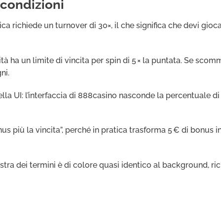
 condizioni
a richiede un turnover di 30×, il che significa che devi gioca
ità ha un limite di vincita per spin di 5 × la puntata. Se sco
ni.
della UI: l’interfaccia di 888casino nasconde la percentuale di 
nus più la vincita”, perché in pratica trasforma 5 € di bonus 
nestra dei termini è di colore quasi identico al background, r