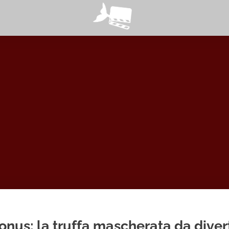
bonus: la truffa mascherata da dive