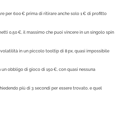
re per 600 € prima di ritirare anche solo 1 € di profitto
mmetti 0,50 €, il massimo che puoi vincere in un singolo spin
volatilità in un piccolo tooltip di 8 px, quasi impossibile
in un obbligo di gioco di 150 €, con quasi nessuna
ichiedendo più di 3 secondi per essere trovato, e quel