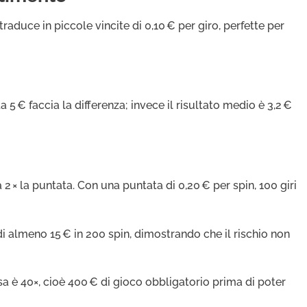
raduce in piccole vincite di 0,10 € per giro, perfette per
 5 € faccia la differenza; invece il risultato medio è 3,2 €
2 × la puntata. Con una puntata di 0,20 € per spin, 100 giri
di almeno 15 € in 200 spin, dimostrando che il rischio non
sa è 40×, cioè 400 € di gioco obbligatorio prima di poter