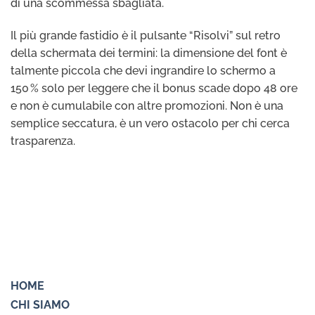
di una scommessa sbagliata.
Il più grande fastidio è il pulsante “Risolvi” sul retro
della schermata dei termini: la dimensione del font è
talmente piccola che devi ingrandire lo schermo a
150 % solo per leggere che il bonus scade dopo 48 ore
e non è cumulabile con altre promozioni. Non è una
semplice seccatura, è un vero ostacolo per chi cerca
trasparenza.
HOME
CHI SIAMO