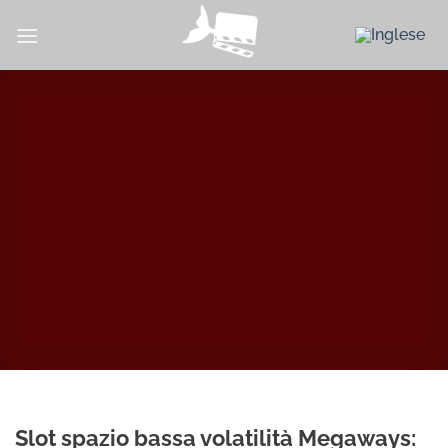
Salta
ai
contenuti
Slot spazio bassa volatilità Megaways: