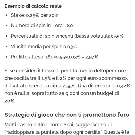
Esempio di calcolo reale
Stake: 0,25€ per spin
Numero di spin in 1 ora: 180
Percentuale di spin vincenti (bassa volatilità): 55%
Vincita media per spin: 0,03€
Profitto atteso: 180×0,55×0,03€ = 2,97€
E, se consideri il tasso di perdita medio dell’operatore,
che oscilla tra il 1,5% e il 2% per ogni euro scommesso,
il risultato scende a circa 2,55€. Una differenza di 0,42€
non è nulla, soprattutto se giochi con un budget di
20€.
Strategie di gioco che non ti promettono l’oro
Molti casinò online, come Snai, suggeriscono di
“raddoppiare la puntata dopo ogni perdita”. Questa è la