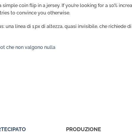
simple coin flip in a jersey. If you’re looking for a 10% increa
 tries to convince you otherwise.
us: una linea di 1 px di altezza, quasi invisibile, che richie
pot che non valgono nulla
RTECIPATO
PRODUZIONE