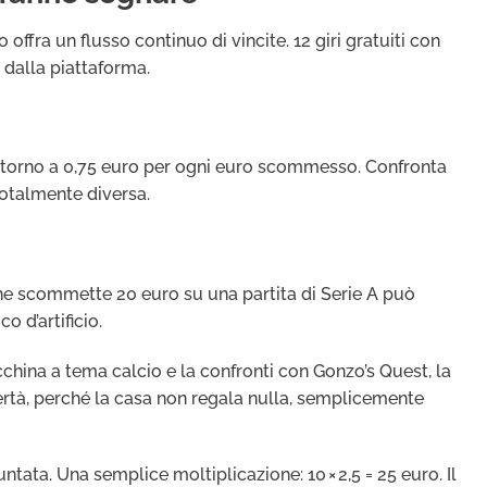
fra un flusso continuo di vincite. 12 giri gratuiti con
 dalla piattaforma.
 intorno a 0,75 euro per ogni euro scommesso. Confronta
totalmente diversa.
 che scommette 20 euro su una partita di Serie A può
o d’artificio.
china a tema calcio e la confronti con Gonzo’s Quest, la
libertà, perché la casa non regala nulla, semplicemente
ntata. Una semplice moltiplicazione: 10 × 2,5 = 25 euro. Il