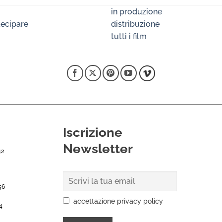
in produzione
ecipare
distribuzione
tutti i film
Iscrizione
Newsletter
42
56
accettazione privacy policy
4