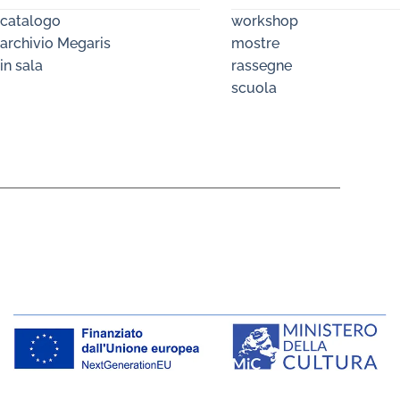
catalogo
workshop
archivio Megaris
mostre
in sala
rassegne
scuola