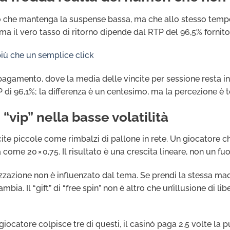
 che mantenga la suspense bassa, ma che allo stesso tempo of
ma il vero tasso di ritorno dipende dal RTP del 96,5% fornito
 più che un semplice click
i pagamento, dove la media delle vincite per sessione resta
 di 96,1%; la differenza è un centesimo, ma la percezione è 
“vip” nella basse volatilità
incite piccole come rimbalzi di pallone in rete. Un giocatore
come 20 × 0,75. Il risultato è una crescita lineare, non un fuoc
zzazione non è influenzato dal tema. Se prendi la stessa mac
ambia. Il “gift” di “free spin” non è altro che un’illusione di 
iocatore colpisce tre di questi, il casinò paga 2,5 volte la pu