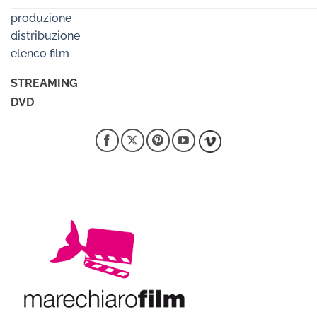
produzione
distribuzione
elenco film
STREAMING
DVD