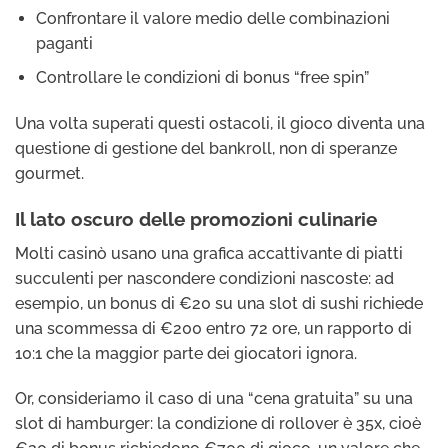
Confrontare il valore medio delle combinazioni
paganti
Controllare le condizioni di bonus “free spin”
Una volta superati questi ostacoli, il gioco diventa una
questione di gestione del bankroll, non di speranze
gourmet.
Il lato oscuro delle promozioni culinarie
Molti casinò usano una grafica accattivante di piatti
succulenti per nascondere condizioni nascoste: ad
esempio, un bonus di €20 su una slot di sushi richiede
una scommessa di €200 entro 72 ore, un rapporto di
10:1 che la maggior parte dei giocatori ignora.
Or, consideriamo il caso di una “cena gratuita” su una
slot di hamburger: la condizione di rollover è 35x, cioè