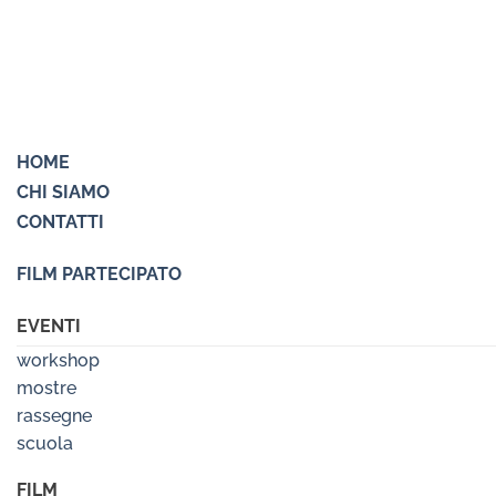
HOME
CHI SIAMO
CONTATTI
FILM PARTECIPATO
EVENTI
workshop
mostre
rassegne
scuola
FILM