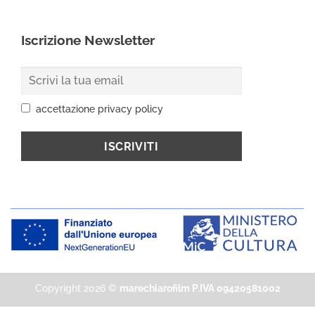
Iscrizione Newsletter
accettazione privacy policy
Copyright 2026 ©
marechiarofilm P.IVA 09420581002