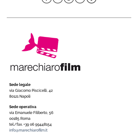
Sede legale
via Giacomo Piscicelli, 42
80121 Napoli
Sede operativa
via Emanuele Filiberto, 56
00185 Roma
tel./fax. +39 06 99448154
info@marechiarofilm.it