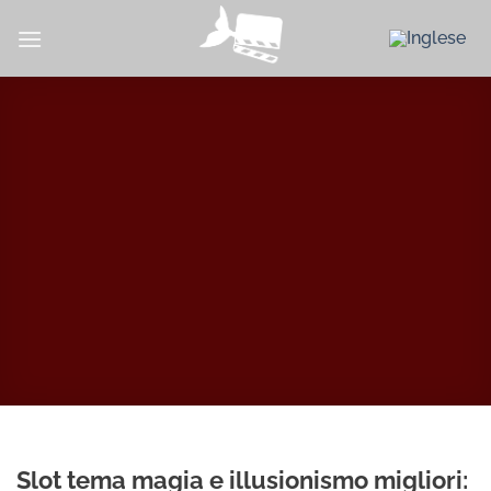
Salta
ai
contenuti
Slot tema magia e illusionismo migliori: