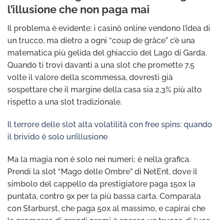
l’illusione che non paga mai
Il problema è evidente: i casinò online vendono l’idea di
un trucco, ma dietro a ogni “coup de grâce” c’è una
matematica più gelida del ghiaccio del Lago di Garda.
Quando ti trovi davanti a una slot che promette 7,5
volte il valore della scommessa, dovresti già
sospettare che il margine della casa sia 2,3% più alto
rispetto a una slot tradizionale.
Il terrore delle slot alta volatilità con free spins: quando
il brivido è solo un’illusione
Ma la magia non è solo nei numeri; è nella grafica.
Prendi la slot “Mago delle Ombre” di NetEnt, dove il
simbolo del cappello da prestigiatore paga 150x la
puntata, contro 9x per la più bassa carta. Comparala
con Starburst, che paga 50x al massimo, e capirai che