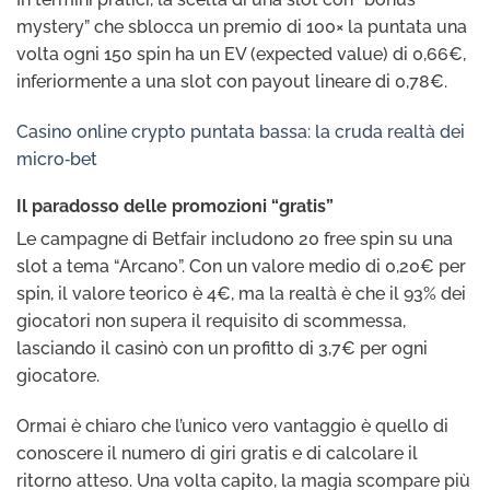
mystery” che sblocca un premio di 100× la puntata una
volta ogni 150 spin ha un EV (expected value) di 0,66€,
inferiormente a una slot con payout lineare di 0,78€.
Casino online crypto puntata bassa: la cruda realtà dei
micro‑bet
Il paradosso delle promozioni “gratis”
Le campagne di Betfair includono 20 free spin su una
slot a tema “Arcano”. Con un valore medio di 0,20€ per
spin, il valore teorico è 4€, ma la realtà è che il 93% dei
giocatori non supera il requisito di scommessa,
lasciando il casinò con un profitto di 3,7€ per ogni
giocatore.
Ormai è chiaro che l’unico vero vantaggio è quello di
conoscere il numero di giri gratis e di calcolare il
ritorno atteso. Una volta capito, la magia scompare più