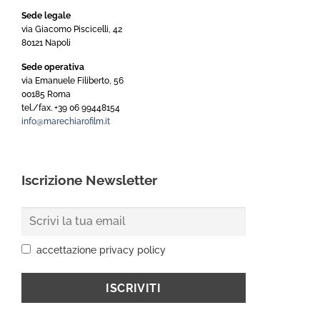
Sede legale
via Giacomo Piscicelli, 42
80121 Napoli
Sede operativa
via Emanuele Filiberto, 56
00185 Roma
tel./fax. +39 06 99448154
info@marechiarofilm.it
Iscrizione Newsletter
accettazione privacy policy